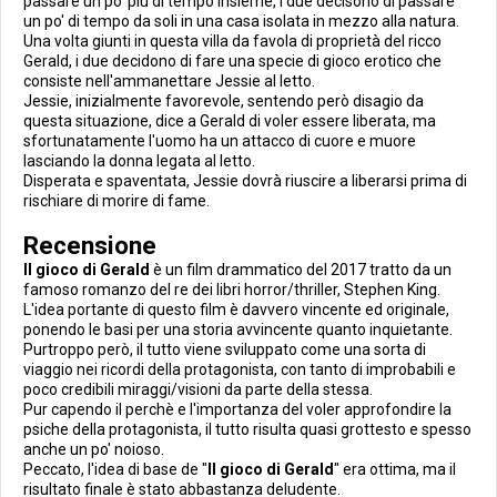
passare un po' più di tempo insieme, i due decisono di passare
un po' di tempo da soli in una casa isolata in mezzo alla natura.
Una volta giunti in questa villa da favola di proprietà del ricco
Gerald, i due decidono di fare una specie di gioco erotico che
consiste nell'ammanettare Jessie al letto.
Jessie, inizialmente favorevole, sentendo però disagio da
questa situazione, dice a Gerald di voler essere liberata, ma
sfortunatamente l'uomo ha un attacco di cuore e muore
lasciando la donna legata al letto.
Disperata e spaventata, Jessie dovrà riuscire a liberarsi prima di
rischiare di morire di fame.
Recensione
Il gioco di Gerald
è un film drammatico del 2017 tratto da un
famoso romanzo del re dei libri horror/thriller, Stephen King.
L'idea portante di questo film è davvero vincente ed originale,
ponendo le basi per una storia avvincente quanto inquietante.
Purtroppo però, il tutto viene sviluppato come una sorta di
viaggio nei ricordi della protagonista, con tanto di improbabili e
poco credibili miraggi/visioni da parte della stessa.
Pur capendo il perchè e l'importanza del voler approfondire la
psiche della protagonista, il tutto risulta quasi grottesto e spesso
anche un po' noioso.
Peccato, l'idea di base de "
Il gioco di Gerald
" era ottima, ma il
risultato finale è stato abbastanza deludente.