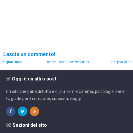
Lascia un commento!
‹Pagina succ
-
Home
-
Versione desktop
-
Pagina prec›
Oggi è un altro post
Un sito che parla di tutto e di più. Film e Cinema, psicologia, serie
tv, guide per il computer, curiosità, viaggi.
Sezioni del sito