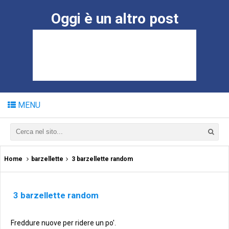
Oggi è un altro post
MENU
Home
barzellette
3 barzellette random
3 barzellette random
Freddure nuove per ridere un po'.