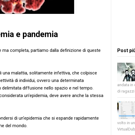
demia e pandemia
e ma completa, partiamo dalla definizione di queste
Post pi
di una malattia, solitamente infettiva, che colpisce
ività di individui, ovvero una determinata
andata in
delimitata diffusione nello spazio e nel tempo.
di ragazzi 
 considerata un'epidemia, deve avere anche la stessa
ffondersi di un'epidemia che si espande rapidamente
volto in u
che del mondo.
VirtualDub