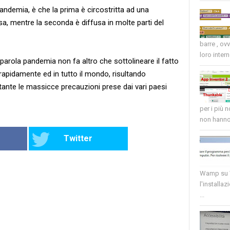
pandemia, è che la prima è circostritta ad una
a, mentre la seconda è diffusa in molte parti del
barre , ov
loro intern
a parola pandemia non fa altro che sottolineare il fatto
rapidamente ed in tutto il mondo, risultando
ante le massicce precauzioni prese dai vari paesi
per i più 
non hanno 
Twitter
Wamp su W
l'installaz
...