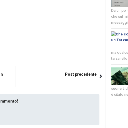
Da un po'
che sul mi
messaggio
ma qualcun
tarzanello 
in
Post precedente
suonerà di
è citato nel
commento!