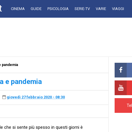
t
CINEMA
GUIDE
PSICOLOGIA
SERIE-TV
VARIE
VIAGGI
 e pandemia
ia e pandemia
giovedì 27 febbraio 2020 - 08:30
Te
le che si sente più spesso in questi giorni è