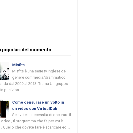
ù popolari del momento
Misfits
Misfits è una serie tv inglese del
genere commedia/drammatico
 onda dal 2009 al 2013. Trama Un gruppo
in punizion...
Come censurare un volto in
un video con VirtualDub
Se avete la necessità di oscurare il
n video , il programma che fa per voi è
 . Quello che dovete fare è scaricare ed ...