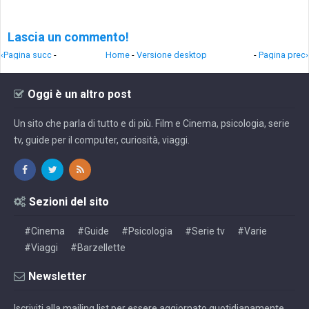
Lascia un commento!
‹Pagina succ
-
Home
-
Versione desktop
-
Pagina prec›
Oggi è un altro post
Un sito che parla di tutto e di più. Film e Cinema, psicologia, serie
tv, guide per il computer, curiosità, viaggi.
Sezioni del sito
#Cinema
#Guide
#Psicologia
#Serie tv
#Varie
#Viaggi
#Barzellette
Newsletter
Iscriviti alla mailing list per essere aggiornato quotidianamente