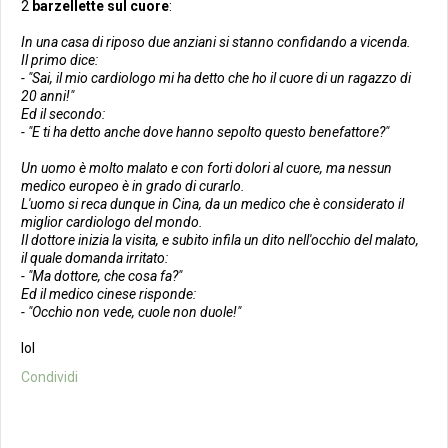
2
barzellette sul cuore
:
In una casa di riposo due anziani si stanno confidando a vicenda.
Il primo dice:
- "Sai, il mio cardiologo mi ha detto che ho il cuore di un ragazzo di
20 anni!"
Ed il secondo:
- "E ti ha detto anche dove hanno sepolto questo benefattore?"
Un uomo è molto malato e con forti dolori al cuore, ma nessun
medico europeo è in grado di curarlo.
L'uomo si reca dunque in Cina, da un medico che è considerato il
miglior cardiologo del mondo.
Il dottore inizia la visita, e subito infila un dito nell'occhio del malato,
il quale domanda irritato:
- "Ma dottore, che cosa fa?"
Ed il medico cinese risponde:
- "Occhio non vede, cuole non duole!"
lol
Condividi