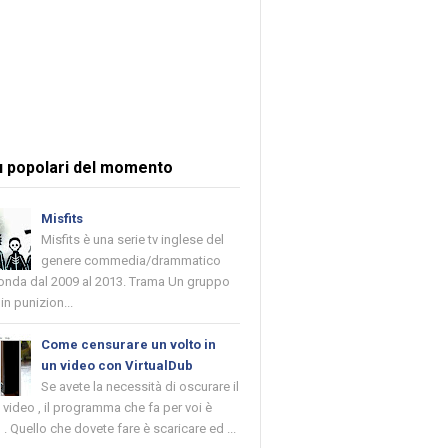
ù popolari del momento
Misfits
Misfits è una serie tv inglese del
genere commedia/drammatico
 onda dal 2009 al 2013. Trama Un gruppo
in punizion...
Come censurare un volto in
un video con VirtualDub
Se avete la necessità di oscurare il
n video , il programma che fa per voi è
 . Quello che dovete fare è scaricare ed ...