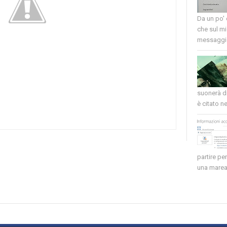
Da un po'
che sul mi
messaggio
suonerà di
è citato nel
partire pe
una marea 