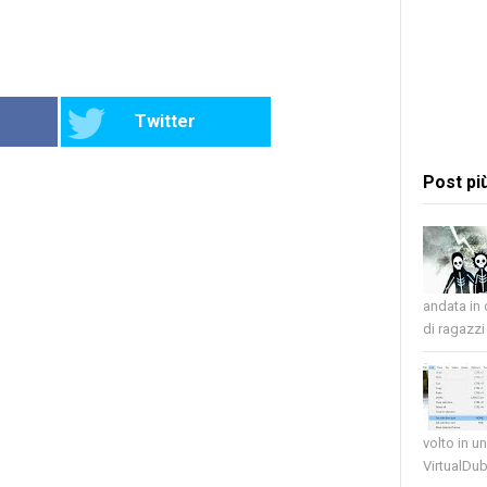
Twitter
Post pi
andata in
di ragazzi 
volto in u
VirtualDub