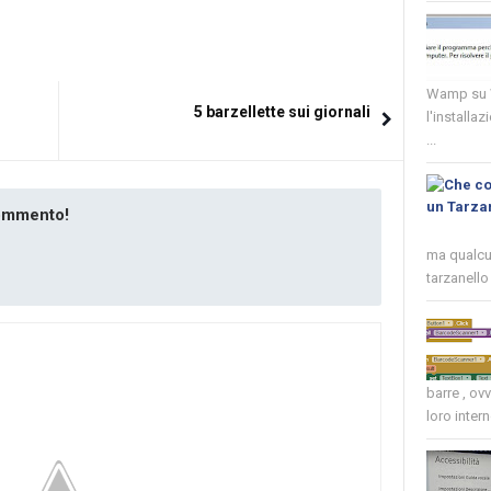
Wamp su W
5 barzellette sui giornali
l'installaz
...
commento!
ma qualcun
tarzanello 
barre , ov
loro intern