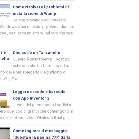
Come risolvere i problemi di
installazione di Wamp
Se stai provando ad installare
indows e hai qualche problema durante
ione , se ti esce un errore, nel 99% dei casi
Che cos'è un Tarzanello
Questo è sicuramente il post più
schifoso che ho fatto fino ad ora,
o deve pur spiegarlo il significato di
no? :) Pro...
Leggere qrcode e barcode
con App Inventor 2
Il tema del giorno sono i codici a
vero quei codici grafici che contengono al
o delle informazioni. Di sicuro li hai g...
Come togliere il messaggio
"Questa è la pagina 777" dalla