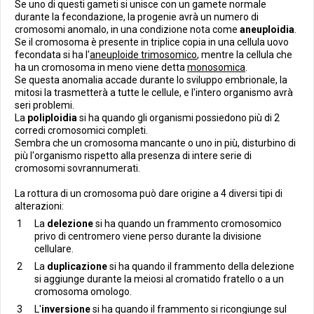
Se uno di questi gameti si unisce con un gamete normale
durante la fecondazione, la progenie avrà un numero di
cromosomi anomalo, in una condizione nota come
aneuploidia
.
Se il cromosoma è presente in triplice copia in una cellula uovo
fecondata si ha l'
aneuploide trimosomico
, mentre la cellula che
ha un cromosoma in meno viene detta
monosomica
.
Se questa anomalia accade durante lo sviluppo embrionale, la
mitosi la trasmetterà a tutte le cellule, e l'intero organismo avrà
seri problemi.
La
poliploidia
si ha quando gli organismi possiedono più di 2
corredi cromosomici completi.
Sembra che un cromosoma mancante o uno in più, disturbino di
più l'organismo rispetto alla presenza di intere serie di
cromosomi sovrannumerati.
La rottura di un cromosoma può dare origine a 4 diversi tipi di
alterazioni:
La
delezione
si ha quando un frammento cromosomico
privo di centromero viene perso durante la divisione
cellulare.
La
duplicazione
si ha quando il frammento della delezione
si aggiunge durante la meiosi al cromatido fratello o a un
cromosoma omologo.
L'
inversione
si ha quando il frammento si ricongiunge sul