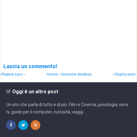
Lascia un commento!
‹Pagina succ
-
Home
-
Versione desktop
-
Pagina prec›
Oggi è un altro post
Un sito che parla di tutto e di più. Film e Cinema, psicologia, serie
tv, guide per il computer, curiosità, viaggi.