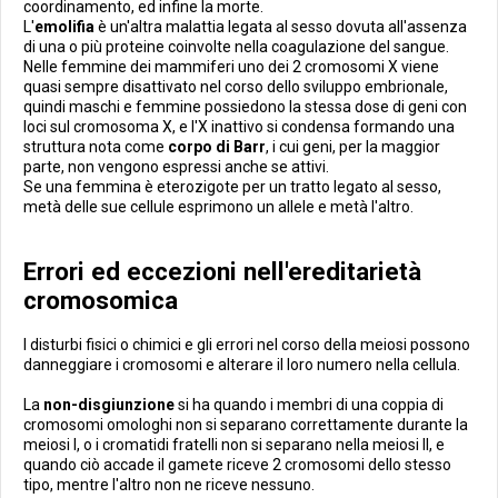
coordinamento, ed infine la morte.
L'
emolifia
è un'altra malattia legata al sesso dovuta all'assenza
di una o più proteine coinvolte nella coagulazione del sangue.
Nelle femmine dei mammiferi uno dei 2 cromosomi X viene
quasi sempre disattivato nel corso dello sviluppo embrionale,
quindi maschi e femmine possiedono la stessa dose di geni con
loci sul cromosoma X, e l'X inattivo si condensa formando una
struttura nota come
corpo di Barr
, i cui geni, per la maggior
parte, non vengono espressi anche se attivi.
Se una femmina è eterozigote per un tratto legato al sesso,
metà delle sue cellule esprimono un allele e metà l'altro.
Errori ed eccezioni nell'ereditarietà
cromosomica
I disturbi fisici o chimici e gli errori nel corso della meiosi possono
danneggiare i cromosomi e alterare il loro numero nella cellula.
La
non-disgiunzione
si ha quando i membri di una coppia di
cromosomi omologhi non si separano correttamente durante la
meiosi I, o i cromatidi fratelli non si separano nella meiosi II, e
quando ciò accade il gamete riceve 2 cromosomi dello stesso
tipo, mentre l'altro non ne riceve nessuno.