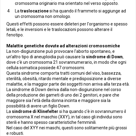
cromosoma originario ma orientato nel verso opposto.
La
traslocazione
si ha quando il frammeto si aggiunge ad
un cromosoma non omologo.
Questi effetti possono essere deleteri per l'organismo e spesso
letali, e le inversioni e le traslocazioni possono alterare il
fenotipo.
Malattie genetiche dovute ad alterazioni cromosomiche
La non-disgiunzione può provocare l'aborto spontaneo, e
un'altro tipo di aneuploidia può causare la
sindrome di Down
,
dove c'è un cromosoma 21 sovrannumerario, in modo che ogni
cellula somatica possiede 47 cromosomi.
Questa sindrome comporta tratti comuni del viso, bassezza,
sterilità, obesità, ritardo mentale e predisposizione a diverse
malattie, e la maggior parte dei soggetti non arriva alla terza età.
La sindrome di Down deriva dalla non-disgiunzione nel corso
della produzione dei gameti di uno dei 2 genitori, e pare che
maggiore sia l'età della donna incinta e maggiore sia la
possibilità di avere un figlio Down.
La
sindrome di Klinefelter
si ha quando c'è in sovrannumero il
cromosoma X nel maschio (XXY), in tal caso gli individui sono
sterili e hanno spesso caratteristiche femminili.
Nel caso del XYY nei maschi, questi sono solitamente più grossi
e robusti.