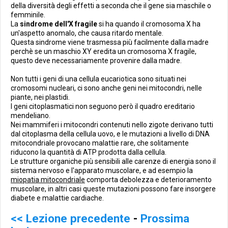
della diversità degli effetti a seconda che il gene sia maschile o
femminile.
La
sindrome dell'X fragile
si ha quando il cromosoma X ha
un'aspetto anomalo, che causa ritardo mentale.
Questa sindrome viene trasmessa più facilmente dalla madre
perchè se un maschio XY eredita un cromosoma X fragile,
questo deve necessariamente provenire dalla madre.
Non tutti i geni di una cellula eucariotica sono situati nei
cromosomi nucleari, ci sono anche geni nei mitocondri, nelle
piante, nei plastidi.
I geni citoplasmatici non seguono però il quadro ereditario
mendeliano.
Nei mammiferi i mitocondri contenuti nello zigote derivano tutti
dal citoplasma della cellula uovo, e le mutazioni a livello di DNA
mitocondriale provocano malattie rare, che solitamente
riducono la quantità di ATP prodotta dalla cellula.
Le strutture organiche più sensibili alle carenze di energia sono il
sistema nervoso e l'apparato muscolare, e ad esempio la
miopatia mitocondriale
comporta debolezza e deterioramento
muscolare, in altri casi queste mutazioni possono fare insorgere
diabete e malattie cardiache.
<< Lezione precedente
-
Prossima