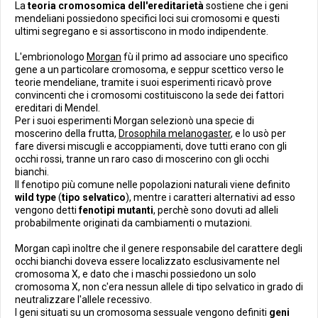
La
teoria cromosomica dell'ereditarietà
sostiene che i geni
mendeliani possiedono specifici loci sui cromosomi e questi
ultimi segregano e si assortiscono in modo indipendente.
L'embrionologo
Morgan
fù il primo ad associare uno specifico
gene a un particolare cromosoma, e seppur scettico verso le
teorie mendeliane, tramite i suoi esperimenti ricavò prove
convincenti che i cromosomi costituiscono la sede dei fattori
ereditari di Mendel.
Per i suoi esperimenti Morgan selezionò una specie di
moscerino della frutta,
Drosophila melanogaster
, e lo usò per
fare diversi miscugli e accoppiamenti, dove tutti erano con gli
occhi rossi, tranne un raro caso di moscerino con gli occhi
bianchi.
Il fenotipo più comune nelle popolazioni naturali viene definito
wild type
(
tipo selvatico
), mentre i caratteri alternativi ad esso
vengono detti
fenotipi mutanti
, perchè sono dovuti ad alleli
probabilmente originati da cambiamenti o mutazioni.
Morgan capì inoltre che il genere responsabile del carattere degli
occhi bianchi doveva essere localizzato esclusivamente nel
cromosoma X, e dato che i maschi possiedono un solo
cromosoma X, non c'era nessun allele di tipo selvatico in grado di
neutralizzare l'allele recessivo.
I geni situati su un cromosoma sessuale vengono definiti
geni