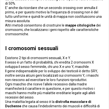
di 50%.
E' anche da ricordare che un secondo crossing over annulla il
primo, e per questo motivo la frequenza di crossing non è del
tutto uniforme e quindi le unità di mappa non costituiscono una
misura assoluta.
Altri metodi consentono di crostruire le
mappe citologiche
dei
cromosomi, che localizzano i geni rispetto alle caratteristiche
cromosomiche.
I cromosomi sessuali
Esistono 2 tipi di cromosomi sessuali, X e Y.
Il sesso è un fatto di probabilità, chi eredita 2 cromosomi X
sviluppa il sesso femminile, chi uno X e uno Y, maschile.
Il gene indispensabile per lo sviluppo dei testicoli è detto SRY,
inoltre senza alcuni geni localizzati sui cromosomi Y, i maschi
non riescono ad esercitare le loro funzioni riproduttivi.
Ogni maschio che riceve l'allele recessivo dalla madre
manifesterà il carattere in questione, e per questo motivo i
maschi hanno molte più malattie ereditarie legate agli alleli
recessivi del sesso.
Una malattia legata al sesso è la
distrofia muscolare di
Duchenne
che causa l'indebolimento dei muscoli e difficoltà di