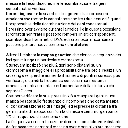
meiosi e la fecondazione, ma la ricombinazione tra geni
concatenati si verifica.
Il
crossing over
è lo scambio di segmenti tra cromosomi
omologhi che rompe la concatenazione tra i due geni ed è quindi
il responsabile della ricombinazione dei geni concatenati.
Il crossing over avviene durante la meiosi I e in questa occasione
i cromatidi non fratelli possono rompersi in siti corrispondenti,
scambiandosi frammeti di DNA, ed i cromosomi ricombinati
possono portare nuove combinazioni alleliche.
Alfred H.
elaborò la
mappa genetica
che elenca la sequenza dei
loci genici lungo un particolare cromosoma.
Sturtevant
ipotizzò che più 2 geni sono distanti su un
cromosoma e maggiore è la probabilità che tra loro si realizzi un
crossing over, perchè aumenta il numero di punti in cui esso può
verificarsi, e quindi la frequenza con cui si manifestano i
rimescolamenti aumenta con l'aumentare della distanza che
separa i 2 geni.
Così per verificare la sua ipotesi iniziò a mappare i geni in una
mappa basata sulle frequenze di ricombinazione detta
mappa
di concatenazione
(o
di linkage
), ed espresse la distanza tra
geni in unità di mappa, con l'unità di misura
centimorgan
pari a
1% di frequenza di ricombinazione.
La frequenza di ricombinazione di cromosomi talmente distanti
da far accadere sempre il crossing over è pari al valore massimo