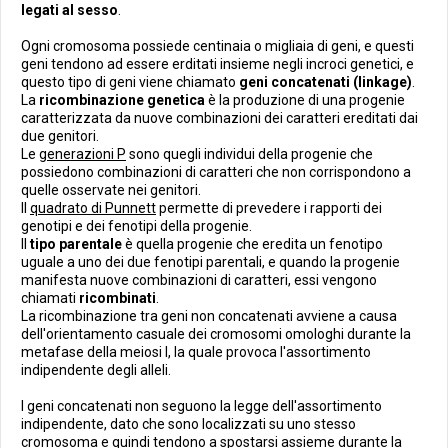
legati al sesso
.
Ogni cromosoma possiede centinaia o migliaia di geni, e questi
geni tendono ad essere erditati insieme negli incroci genetici, e
questo tipo di geni viene chiamato
geni concatenati (linkage)
.
La
ricombinazione genetica
è la produzione di una progenie
caratterizzata da nuove combinazioni dei caratteri ereditati dai
due genitori.
Le
generazioni P
sono quegli individui della progenie che
possiedono combinazioni di caratteri che non corrispondono a
quelle osservate nei genitori.
Il
quadrato di Punnett
permette di prevedere i rapporti dei
genotipi e dei fenotipi della progenie.
Il
tipo parentale
è quella progenie che eredita un fenotipo
uguale a uno dei due fenotipi parentali, e quando la progenie
manifesta nuove combinazioni di caratteri, essi vengono
chiamati
ricombinati
.
La ricombinazione tra geni non concatenati avviene a causa
dell'orientamento casuale dei cromosomi omologhi durante la
metafase della meiosi I, la quale provoca l'assortimento
indipendente degli alleli.
I geni concatenati non seguono la legge dell'assortimento
indipendente, dato che sono localizzati su uno stesso
cromosoma e quindi tendono a spostarsi assieme durante la