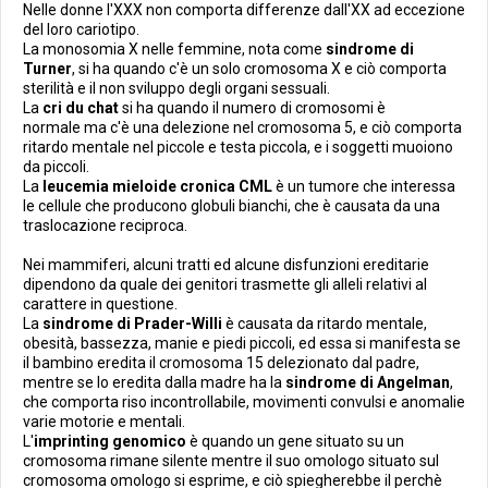
Nelle donne l'XXX non comporta differenze dall'XX ad eccezione
del loro cariotipo.
La monosomia X nelle femmine, nota come
sindrome di
Turner
, si ha quando c'è un solo cromosoma X e ciò comporta
sterilità e il non sviluppo degli organi sessuali.
La
cri du chat
si ha quando il numero di cromosomi è
normale ma c'è una delezione nel cromosoma 5, e ciò comporta
ritardo mentale nel piccole e testa piccola, e i soggetti muoiono
da piccoli.
La
leucemia mieloide cronica CML
è un tumore che interessa
le cellule che producono globuli bianchi, che è causata da una
traslocazione reciproca.
Nei mammiferi, alcuni tratti ed alcune disfunzioni ereditarie
dipendono da quale dei genitori trasmette gli alleli relativi al
carattere in questione.
La
sindrome di Prader-Willi
è causata da ritardo mentale,
obesità, bassezza, manie e piedi piccoli, ed essa si manifesta se
il bambino eredita il cromosoma 15 delezionato dal padre,
mentre se lo eredita dalla madre ha la
sindrome di Angelman
,
che comporta riso incontrollabile, movimenti convulsi e anomalie
varie motorie e mentali.
L'
imprinting genomico
è quando un gene situato su un
cromosoma rimane silente mentre il suo omologo situato sul
cromosoma omologo si esprime, e ciò spiegherebbe il perchè