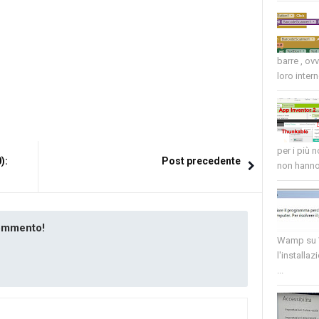
barre , ov
loro intern
per i più 
):
Post precedente
non hanno 
commento!
Wamp su W
l'installaz
...