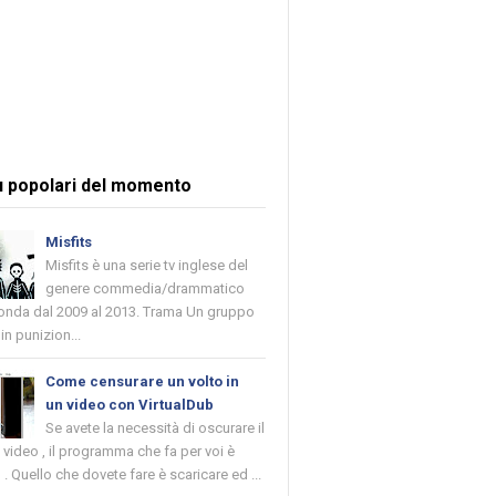
ù popolari del momento
Misfits
Misfits è una serie tv inglese del
genere commedia/drammatico
 onda dal 2009 al 2013. Trama Un gruppo
in punizion...
Come censurare un volto in
un video con VirtualDub
Se avete la necessità di oscurare il
n video , il programma che fa per voi è
 . Quello che dovete fare è scaricare ed ...