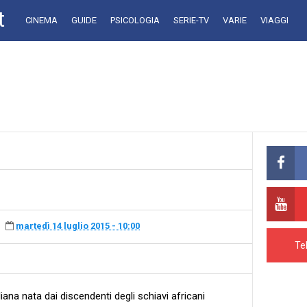
t
CINEMA
GUIDE
PSICOLOGIA
SERIE-TV
VARIE
VIAGGI
martedì 14 luglio 2015 - 10:00
Te
liana nata dai discendenti degli schiavi africani