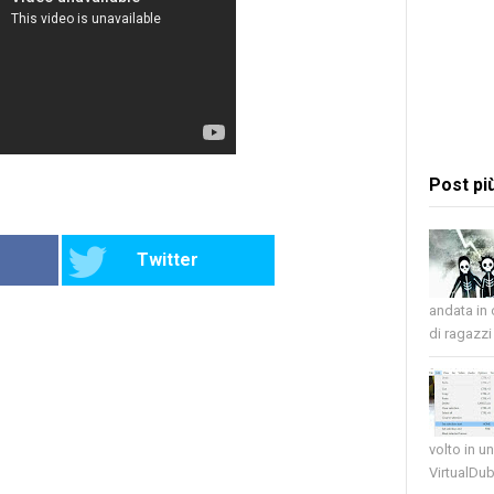
Post pi
Twitter
andata in
di ragazzi 
volto in u
VirtualDub