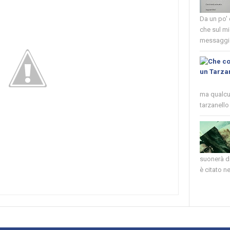
Da un po'
che sul mi
messaggio
ma qualcun
tarzanello 
suonerà di
è citato nel