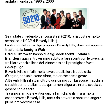
andata in onda dal 1990 al 2000.
Se vi state chiedendo per cosa sta il 90210, la risposta è molto
semplice: è il CAP di Beverly Hills :)
La storia infatti si svolge proprio a Beverly Hills, dove si è appena
trasferita la
famiglia Walsh
.
Carol e Jim Walsh hanno due figli adolescenti,
Brenda
e
Brandon
, i quali si troveranno subito a fare i conti con le diversità
tra il loro vecchio liceo del Minnesota ed il prestigioso
West
Beverly High
.
Beverly Hills è infatti molto diversa dalla loro fredda città
d'origine, non solo come clima, ma anche come gente.
A Beverly Hills infatti molti giovani girano con lussuose macchine
e vestiti sempre alla moda, quindi non sfigurare in una scuola del
genere non è facile.
Tra amori, amicizie e litigi vari, la famiglia Walsh farà molte
conoscenze a Beverly Hills, tanto da arrivare a non rimpiangere
più la loro vecchia casa.