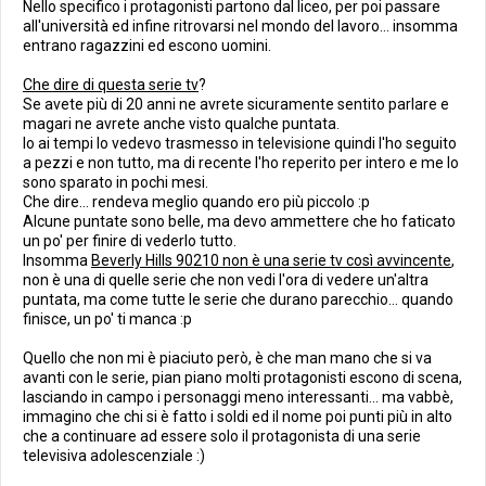
Nello specifico i protagonisti partono dal liceo, per poi passare
all'università ed infine ritrovarsi nel mondo del lavoro... insomma
entrano ragazzini ed escono uomini.
Che dire di questa serie tv
?
Se avete più di 20 anni ne avrete sicuramente sentito parlare e
magari ne avrete anche visto qualche puntata.
Io ai tempi lo vedevo trasmesso in televisione quindi l'ho seguito
a pezzi e non tutto, ma di recente l'ho reperito per intero e me lo
sono sparato in pochi mesi.
Che dire... rendeva meglio quando ero più piccolo :p
Alcune puntate sono belle, ma devo ammettere che ho faticato
un po' per finire di vederlo tutto.
Insomma
Beverly Hills 90210 non è una serie tv così avvincente
,
non è una di quelle serie che non vedi l'ora di vedere un'altra
puntata, ma come tutte le serie che durano parecchio... quando
finisce, un po' ti manca :p
Quello che non mi è piaciuto però, è che man mano che si va
avanti con le serie, pian piano molti protagonisti escono di scena,
lasciando in campo i personaggi meno interessanti... ma vabbè,
immagino che chi si è fatto i soldi ed il nome poi punti più in alto
che a continuare ad essere solo il protagonista di una serie
televisiva adolescenziale :)