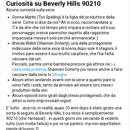
Curiosità su Beverly Hills 90210
Alcune curiosità sulla serie:
Donna Martin
(
Tori Spelling
) è la figlia del produttore della
serie. Come si dice da noi? Ah si ecco, raccomandata :p
C'è da dire che col tempo però impara a recitare ed il suo
personaggio cresce parecchio rispetto alla ragazzina
impacciata messa li solo perchè ammanicata :)
Brenda Walsh
(
Shannen Doherty
), una delle protagoniste
indiscusse della serie esce di scena dopo sole 4 stagioni, il
motivo pare essere il suo brutto carattere, che l'ha fatta
cacciare dal set.
Peccato, partita come bambina precoce già attrice ne
La
casa nella prateria
, Shannen Doherty poi riesce anche a farsi
cacciare dalla serie tv
Streghe
.
Alcuni attori andando avanti con la serie a quanto pare si
sono fatti i soldi, tanto da arrivare ad essere loro stessi i
produttori della seri
Alcuni episodi sono girati dagli stessi protagonisti, che da
attori si sono improvvisati registi
E' tutto... anzi no, in realtà, quasi 10 anni dopo è stato girato una
sorta di seguito di Beverly Hills, il cui titolo è semplicemente
90210
(che fantasia!)... in questi giorni sto cercando di vederlo
tutto (con molta fatica) e poi ve ne parlerò, ma non aspettatevi
niente di buono :D