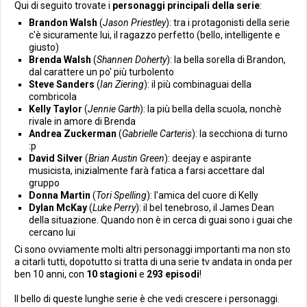
Qui di seguito trovate i
personaggi principali della serie
:
Brandon Walsh
(
Jason Priestley
): tra i protagonisti della serie
c'è sicuramente lui, il ragazzo perfetto (bello, intelligente e
giusto)
Brenda Walsh
(
Shannen Doherty
): la bella sorella di Brandon,
dal carattere un po' più turbolento
Steve Sanders
(
Ian Ziering
): il più combinaguai della
combricola
Kelly Taylor
(
Jennie Garth
): la più bella della scuola, nonchè
rivale in amore di Brenda
Andrea Zuckerman
(
Gabrielle Carteris
): la secchiona di turno
:p
David Silver
(
Brian Austin Green
): deejay e aspirante
musicista, inizialmente farà fatica a farsi accettare dal
gruppo
Donna Martin
(
Tori Spelling
): l'amica del cuore di Kelly
Dylan McKay
(
Luke Perry
): il bel tenebroso, il James Dean
della situazione. Quando non è in cerca di guai sono i guai che
cercano lui
Ci sono ovviamente molti altri personaggi importanti ma non sto
a citarli tutti, dopotutto si tratta di una serie tv andata in onda per
ben 10 anni, con
10 stagioni
e
293 episodi
!
Il bello di queste lunghe serie è che vedi crescere i personaggi.