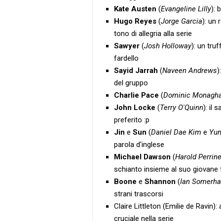
Kate Austen
(
Evangeline Lilly
): 
Hugo Reyes
(
Jorge Garcia
): un
tono di allegria alla serie
Sawyer
(
Josh Holloway
): un tru
fardello
Sayid Jarrah
(
Naveen Andrews
)
del gruppo
Charlie Pace
(
Dominic Monagh
John Locke
(
Terry O'Quinn
): il
preferito :p
Jin
e
Sun
(
Daniel Dae Kim
e
Yun
parola d'inglese
Michael Dawson
(
Harold Perrine
schianto insieme al suo giovane f
Boone
e
Shannon
(
Ian Somerha
strani trascorsi
Claire Littleton (Emilie de Ravin)
cruciale nella serie