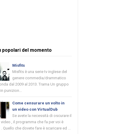
ù popolari del momento
Misfits
Misfits è una serie tv inglese del
genere commedia/drammatico
 onda dal 2009 al 2013. Trama Un gruppo
in punizion...
Come censurare un volto in
un video con VirtualDub
Se avete la necessità di oscurare il
n video , il programma che fa per voi è
 . Quello che dovete fare è scaricare ed ...