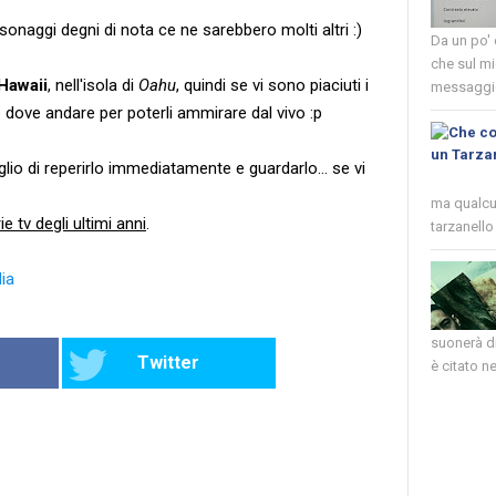
sonaggi degni di nota ce ne sarebbero molti altri :)
Da un po'
che sul mi
Hawaii
, nell'isola di
Oahu
, quindi se vi sono piaciuti i
messaggio
 dove andare per poterli ammirare dal vivo :p
lio di reperirlo immediatamente e guardarlo... se vi
ma qualcun
ie tv degli ultimi anni
.
tarzanello 
ia
suonerà di
Twitter
è citato nel