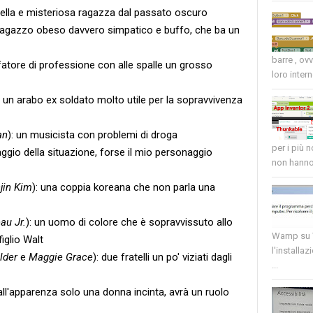
bella e misteriosa ragazza dal passato oscuro
 ragazzo obeso davvero simpatico e buffo, che ba un
barre , ov
ffatore di professione con alle spalle un grosso
loro intern
: un arabo ex soldato molto utile per la sopravvivenza
an
): un musicista con problemi di droga
per i più 
 saggio della situazione, forse il mio personaggio
non hanno 
jin Kim
): una coppia koreana che non parla una
au Jr.
): un uomo di colore che è sopravvissuto allo
Wamp su W
iglio Walt
l'installaz
lder
e
Maggie Grace
): due fratelli un po' viziati dagli
...
: all'apparenza solo una donna incinta, avrà un ruolo