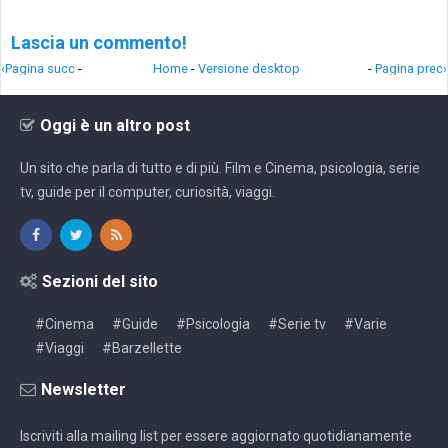
Lascia un commento!
‹Pagina succ
-
Home
-
Versione desktop
-
Pagina prec›
Oggi è un altro post
Un sito che parla di tutto e di più. Film e Cinema, psicologia, serie
tv, guide per il computer, curiosità, viaggi.
Sezioni del sito
#Cinema
#Guide
#Psicologia
#Serie tv
#Varie
#Viaggi
#Barzellette
Newsletter
Iscriviti alla mailing list per essere aggiornato quotidianamente