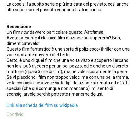
La cosa si fa subito seria e più intricata del previsto, così anche
altri supereoi del passato vengono tirati in causa.
Recensione
Un film
noir
davvero particolare questo
Watchmen
.
Avete presente il classico film d'azione sui supereroi? Beh,
dimenticatevelo!
Questo film fantastico è una sorta di poliziesco/thriller con una
voce narrante davvero d'effetto.
Certo, è uno di quei film che una volta visto e scoperto l'arcano
non lo si può rivedere per un bel pezzo, ed è anche un discreto
mattone (quasi 3 ore di film), ma ne vale sicuramente la pena.
Se vi piacciono i film non troppo veloci ma con una bella trama,
ve lo consiglio, se invece siete tipi da azione sfrenata ed effetti
speciali (che qui comunque non mancano), mi sento di
sconsigliarvelo perchè potreste rimanerne delusi.
Link alla scheda del film su wikipedia
Condividi