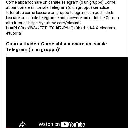
Come abbandonare un canale Telegram (o un gruppo) Come
abbandonare un canale Telegram (o un gruppo) semplice
tutorial su come lasciare un gruppo telegram con pochi click.
lasciare un canale telegram e non ricevere più notifiche Guarda
altri tutorial: https://youtube.com/playlist?
list=PLCBrso9WwkFZTHTGJ47xP9qQa0hzdHvA4 #telegram
#tutorial
Guarda il video 'Come abbandonare un canale
Telegram (o un gruppo)'
: