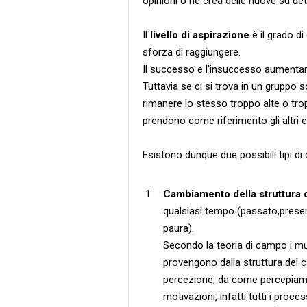
opinioni o ne crea delle nuove su det
Il
livello di aspirazione
è il grado di
sforza di raggiungere.
Il successo e l'insuccesso aumentano
Tuttavia se ci si trova in un gruppo s
rimanere lo stesso troppo alte o tro
prendono come riferimento gli altri 
Esistono dunque due possibili tipi d
Cambiamento della struttura 
qualsiasi tempo (passato,presente
paura).
Secondo la teoria di campo i m
provengono dalla struttura del 
percezione, da come percepiamo g
motivazioni, infatti tutti i proces