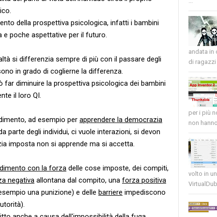
...
ico.
nto della prospettiva psicologica, infatti i bambini
e poche aspettative per il futuro.
andata in
altà si differenzia sempre di più con il passare degli
di ragazzi 
sono in grado di coglierne la differenza.
 far diminuire la prospettiva psicologica dei bambini
te il loro QI.
per i più 
rendimento, ad esempio per
apprendere la democrazia
non hanno 
da parte degli individui, ci vuole interazioni, si devon
zia imposta non si apprende ma si accetta.
dimento con la forza
delle cose imposte, dei compiti,
volto in u
za negativa
allontana dal compito, una
forza positiva
VirtualDub
 esempio una punizione) e delle
barriere
impediscono
torità).
itto anche a causa dell'impossibilità della
fuga
.