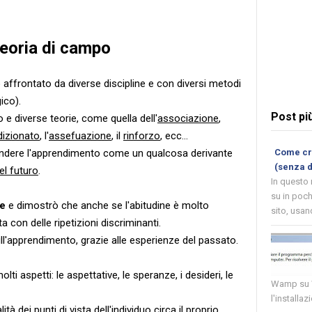
teoria di campo
 affrontato da diverse discipline e con diversi metodi
ico).
Post pi
 e diverse teorie, come quella dell'
associazione
,
dizionato
, l'
assefuazione
, il
rinforzo
, ecc...
endere l'apprendimento come un qualcosa derivante
Come cre
(senza 
el futuro
.
In questo
su in poch
ne
e dimostrò che anche se l'abitudine è molto
sito, usand
 con delle ripetizioni discriminanti.
l'apprendimento, grazie alle esperienze del passato.
i aspetti: le aspettative, le speranze, i desideri, le
Wamp su W
l'installaz
lità dei punti di vista dell'individuo circa il proprio