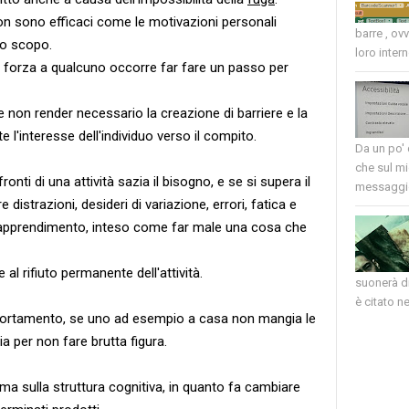
 sono efficaci come le motivazioni personali
barre , ov
no scopo.
loro intern
r forza a qualcuno occorre far fare un passo per
non render necessario la creazione di barriere e la
l'interesse dell'individuo verso il compito.
Da un po'
che sul mi
ronti di una attività sazia il bisogno, e se si supera il
messaggio
e distrazioni, desideri di variazione, errori, fatica e
disapprendimento, inteso come far male una cosa che
 al rifiuto permanente dell'attività.
suonerà di
è citato nel
mportamento, se uno ad esempio a casa non mangia le
a per non fare brutta figura.
 ma sulla struttura cognitiva, in quanto fa cambiare