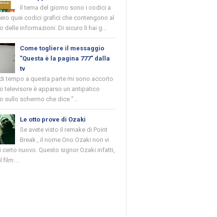
Il tema del giorno sono i codici a
vero quei codici grafici che contengono al
o delle informazioni. Di sicuro li hai g...
Come togliere il messaggio
"Questa è la pagina 777" dalla
tv
 di tempo a questa parte mi sono accorto
o televisore è apparso un antipatico
 sullo schermo che dice "...
Le otto prove di Ozaki
Se avete visto il remake di Point
Break , il nome Ono Ozaki non vi
 certo nuovo. Questo signor Ozaki infatti,
 film ...