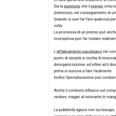
Sia la
punizione
che il
premio
cmq non
(interesse), nel conseguimento di u
Quando si vuol far fare qualcosa pe
volta.
La promessa di un premio può anche 
ricompensa può far mutare realmente 
L'
affaticamento psicologico
nei conf
punto di sazietà si rischia di innescar
disorganizzazione, ed infine ad il 
prima si riusciva a fare facilmente.
Inoltre l'ipersaturazione può condurre
Anche il contesto influisce sul co
verdure, magari al ristorante le mangi
La pubblicità agisce non sui bisogni,