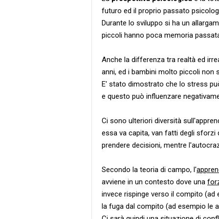
futuro ed il proprio passato psicolog
Durante lo sviluppo si ha un allargame
piccoli hanno poca memoria passata 
Anche la differenza tra realtà ed irre
anni, ed i bambini molto piccoli non 
E' stato dimostrato che lo stress può
e questo può influenzare negativamen
Ci sono ulteriori diversità sull'app
essa va capita, van fatti degli sforzi 
prendere decisioni, mentre l'autocra
Secondo la teoria di campo, l'
appren
avviene in un contesto dove una
for
invece rispinge verso il compito (ad
la fuga dal compito (ad esempio le au
Ci sarà quindi una situazione di confl