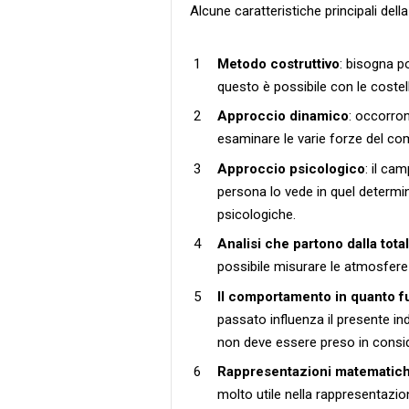
Alcune caratteristiche principali dell
Metodo costruttivo
: bisogna po
questo è possibile con le costella
Approccio dinamico
: occorron
esaminare le varie forze del c
Approccio psicologico
: il ca
persona lo vede in quel determ
psicologiche.
Analisi che partono dalla total
possibile misurare le atmosfere
Il comportamento in quanto 
passato influenza il presente i
non deve essere preso in cons
Rappresentazioni matematiche
molto utile nella rappresentazio