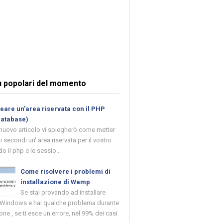
ù popolari del momento
are un'area riservata con il PHP
database)
 nuovo articolo vi spiegherò come metter
i secondi un' area riservata per il vostro
o il php e le sessio...
Come risolvere i problemi di
installazione di Wamp
Se stai provando ad installare
indows e hai qualche problema durante
ione , se ti esce un errore, nel 99% dei casi