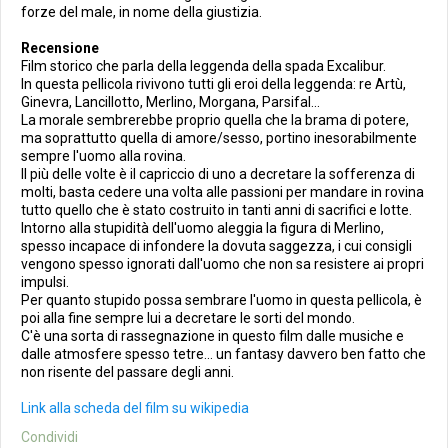
forze del male, in nome della giustizia.
Recensione
Film storico che parla della leggenda della spada Excalibur.
In questa pellicola rivivono tutti gli eroi della leggenda: re Artù,
Ginevra, Lancillotto, Merlino, Morgana, Parsifal...
La morale sembrerebbe proprio quella che la brama di potere,
ma soprattutto quella di amore/sesso, portino inesorabilmente
sempre l'uomo alla rovina.
Il più delle volte è il capriccio di uno a decretare la sofferenza di
molti, basta cedere una volta alle passioni per mandare in rovina
tutto quello che è stato costruito in tanti anni di sacrifici e lotte.
Intorno alla stupidità dell'uomo aleggia la figura di Merlino,
spesso incapace di infondere la dovuta saggezza, i cui consigli
vengono spesso ignorati dall'uomo che non sa resistere ai propri
impulsi.
Per quanto stupido possa sembrare l'uomo in questa pellicola, è
poi alla fine sempre lui a decretare le sorti del mondo.
C'è una sorta di rassegnazione in questo film dalle musiche e
dalle atmosfere spesso tetre... un fantasy davvero ben fatto che
non risente del passare degli anni.
Link alla scheda del film su wikipedia
Condividi