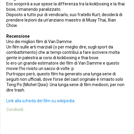
Eric scoprirà a sue spese la differenza tra la kickboxing e la thai
boxe, rimanendo paralizzato.
Disposto a tutto pur di vendicarlo, suo fratello Kurt, deciderà di
prendere lezioni da un'anziano maestro di Muay Thai, Xian
Chow.
Recensione
Uno dei migliori film di Van Damme.
Un film sulle arti marziali (o per meglio dire, sugli sport da
combattimento) che ai tempi contribuì a fare iscrivere molta
gente in palestra ai corsi di kickboxing e thai boxe.
Io ero un grande estimatore dei film di Van Damme e questo
movie l'ho rivisto un sacco di volte :p
Purtroppo però, questo film ha generato una lunga serie di
seguiti non ufficiali, dove forse del cast originale è rimasto solo
Tong Po (Michel Qissi). Una lunga serie di film mediocri, per non
dire trash.
Link alla scheda del film su wikipedia
Condividi