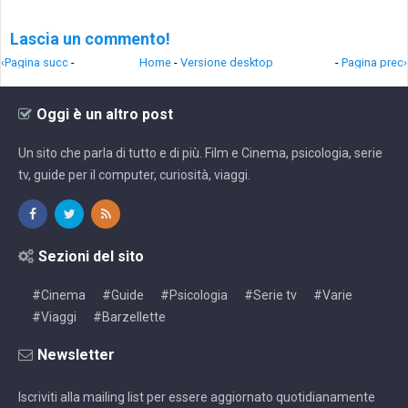
Lascia un commento!
‹Pagina succ
-
Home
-
Versione desktop
-
Pagina prec›
Oggi è un altro post
Un sito che parla di tutto e di più. Film e Cinema, psicologia, serie
tv, guide per il computer, curiosità, viaggi.
Sezioni del sito
#Cinema
#Guide
#Psicologia
#Serie tv
#Varie
#Viaggi
#Barzellette
Newsletter
Iscriviti alla mailing list per essere aggiornato quotidianamente