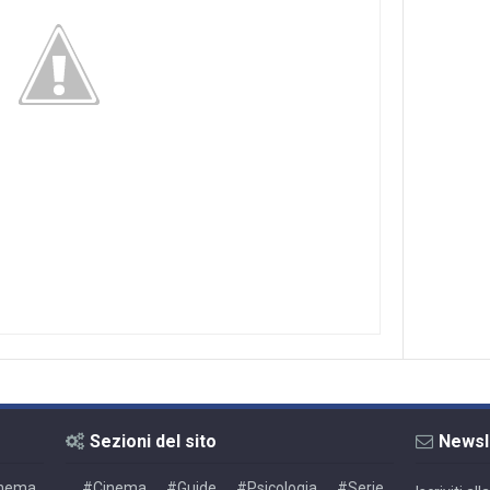
Sezioni del sito
Newsl
Cinema,
#Cinema
#Guide
#Psicologia
#Serie