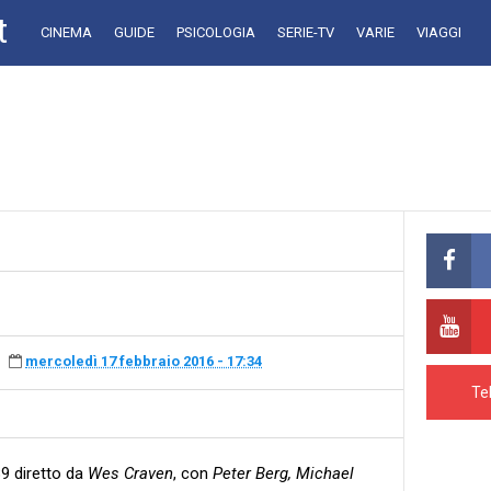
t
CINEMA
GUIDE
PSICOLOGIA
SERIE-TV
VARIE
VIAGGI
mercoledì 17 febbraio 2016 - 17:34
Te
89 diretto da
Wes Craven
, con
Peter Berg, Michael