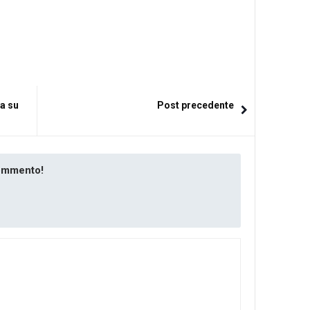
a su
Post precedente
commento!