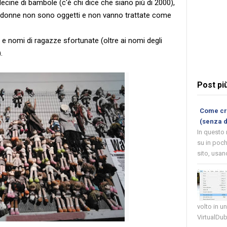
ecine di bambole (c'è chi dice che siano più di 2000),
le donne non sono oggetti e non vanno trattate come
 e nomi di ragazze sfortunate (oltre ai nomi degli
.
Post pi
Come cre
(senza 
In questo
su in poch
sito, usand
volto in u
VirtualDub