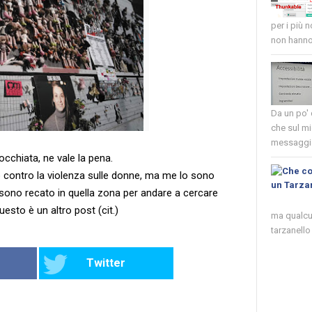
per i più 
non hanno 
Da un po'
che sul mi
messaggio
'occhiata, ne vale la pena.
contro la violenza sulle donne, ma me lo sono
sono recato in quella zona per andare a cercare
questo è un altro post (cit.)
ma qualcun
tarzanello 
Twitter