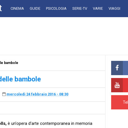
t
CINEMA
GUIDE
PSICOLOGIA
SERIE-TV
VARIE
VIAGGI
elle bambole
 delle bambole
mercoledì 24 febbraio 2016 - 08:30
Te
lls,
è un'opera d'arte contemporanea in memoria