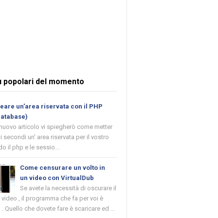
ù popolari del momento
are un'area riservata con il PHP
database)
 nuovo articolo vi spiegherò come metter
i secondi un' area riservata per il vostro
o il php e le sessio...
Come censurare un volto in
un video con VirtualDub
Se avete la necessità di oscurare il
n video , il programma che fa per voi è
 . Quello che dovete fare è scaricare ed ...