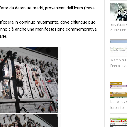
atte da detenute madri, provenienti dall'Icam (casa
'opera in continuo mutamento, dove chiunque può
andata in
i anno c'è anche una manifestazione commemorativa
di ragazzi 
rie.
Wamp su W
l'installaz
...
barre , ov
loro intern