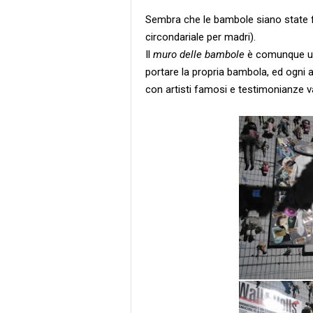
Sembra che le bambole siano state f
circondariale per madri).
Il
muro delle bambole
è comunque un
portare la propria bambola, ed ogn
con artisti famosi e testimonianze va