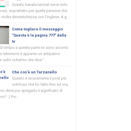
Questo banale tutorial serve solo
novizi, soprattutto per quelle persone che
molta dimestichezza con l'inglese. A g...
Come togliere il messaggio
"Questa è la pagina 777" dalla
tv
 di tempo a questa parte mi sono accorto
o televisore è apparso un antipatico
 sullo schermo che dice "...
Che cos'è un Tarzanello
Questo è sicuramente il post più
schifoso che ho fatto fino ad ora,
o deve pur spiegarlo il significato di
no? :) Pro...