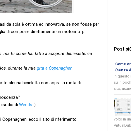
uasi da sola è ottima ed innovativa, se non fosse per
oglia di comprare direttamente un motorino :p
Post pi
o:
ma tu come hai fatto a scoprire dell'esistenza
Come cre
ice, durante la mia
gita a Copenaghen
.
(senza 
In questo
sto alcuna bicicletta con sopra la ruota di
su in poch
sito, usand
onoscenza?
episodio di
Weeds
:)
i Copenaghen, ecco il sito di riferimento:
volto in u
VirtualDub