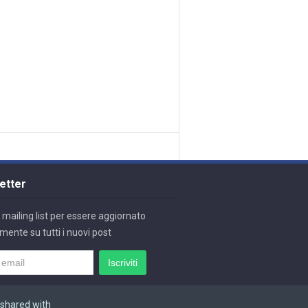
etter
lla mailing list per essere aggiornato
mente su tutti i nuovi post
 shared with