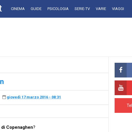
t
CINEMA
GUIDE
PSICOLOGIA
SERIE-TV
VARIE
VIAGGI
en
giovedì 17 marzo 2016 - 08:31
Te
a di Copenaghen
?