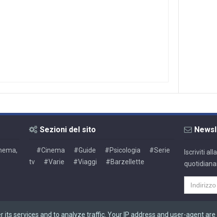
Sezioni del sito
Newsl
Cinema,
#Cinema
#Guide
#Psicologia
#Serie
Iscriviti a
tv
#Varie
#Viaggi
#Barzellette
quotidiana
r its services and to analyze traffic. Your IP address and user-agent are