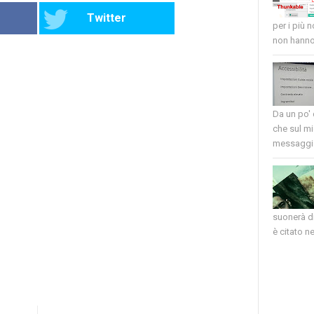
Twitter
per i più 
non hanno 
Da un po'
che sul mi
messaggio
suonerà di
è citato nel