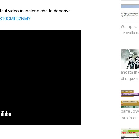
e il video in inglese che la descrive:
v=S10GMfG2NMY
Wamp su W
l'installaz
...
andata in
di ragazzi 
barre , ov
loro intern