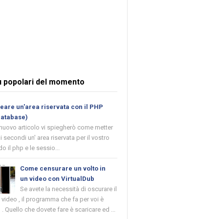
ù popolari del momento
are un'area riservata con il PHP
database)
 nuovo articolo vi spiegherò come metter
i secondi un' area riservata per il vostro
o il php e le sessio...
Come censurare un volto in
un video con VirtualDub
Se avete la necessità di oscurare il
n video , il programma che fa per voi è
 . Quello che dovete fare è scaricare ed ...