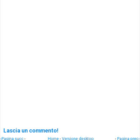
Lascia un commento!
‹Pagina succ
-
Home
-
Versione desktop
-
Pagina prec›