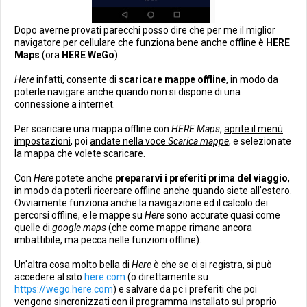
Dopo averne provati parecchi posso dire che per me il miglior
navigatore per cellulare che funziona bene anche offline è
HERE
Maps
(ora
HERE WeGo
).
Here
infatti, consente di
scaricare mappe offline
, in modo da
poterle navigare anche quando non si dispone di una
connessione a internet.
Per scaricare una mappa offline con
HERE Maps
,
aprite il menù
impostazioni
, poi
andate nella voce
Scarica mappe
, e selezionate
la mappa che volete scaricare.
Con
Here
potete anche
prepararvi i preferiti prima del viaggio
,
in modo da poterli ricercare offline anche quando siete all'estero.
Ovviamente funziona anche la navigazione ed il calcolo dei
percorsi offline, e le mappe su
Here
sono accurate quasi come
quelle di
google maps
(che come mappe rimane ancora
imbattibile, ma pecca nelle funzioni offline).
Un'altra cosa molto bella di
Here
è che se ci si registra, si può
accedere al sito
here.com
(o direttamente su
https://wego.here.com
) e salvare da pc i preferiti che poi
vengono sincronizzati con il programma installato sul proprio