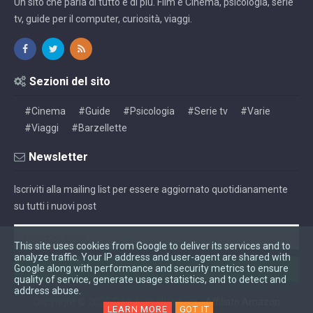
Un sito che parla di tutto e di più. Film e Cinema, psicologia, serie
tv, guide per il computer, curiosità, viaggi.
Sezioni del sito
#Cinema
#Guide
#Psicologia
#Serie tv
#Varie
#Viaggi
#Barzellette
Newsletter
Iscriviti alla mailing list per essere aggiornato quotidianamente
su tutti i nuovi post
This site uses cookies from Google to deliver its services and to
analyze traffic. Your IP address and user-agent are shared with
Google along with performance and security metrics to ensure
quality of service, generate usage statistics, and to detect and
address abuse.
Copyright ©
2026
Oggi è un altro post
-
Affiliato Amazon
LEARN MORE
GOT IT