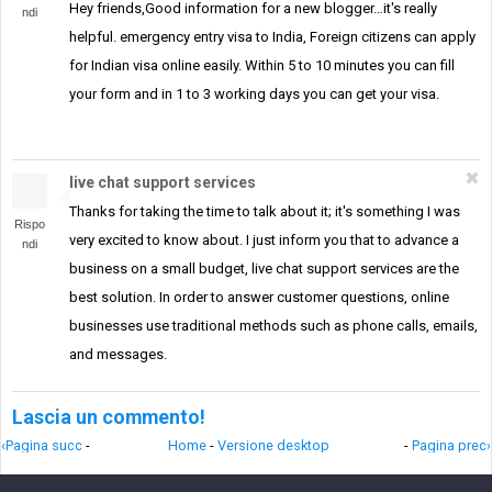
Hey friends,Good information for a new blogger…it's really
ndi
helpful. emergency entry visa to India, Foreign citizens can apply
for Indian visa online easily. Within 5 to 10 minutes you can fill
your form and in 1 to 3 working days you can get your visa.
live chat support services
Thanks for taking the time to talk about it; it's something I was
Rispo
very excited to know about. I just inform you that to advance a
ndi
business on a small budget, live chat support services are the
best solution. In order to answer customer questions, online
businesses use traditional methods such as phone calls, emails,
and messages.
Lascia un commento!
‹Pagina succ
-
Home
-
Versione desktop
-
Pagina prec›