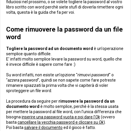
fiduciosi nel prossimo, o se volete togliere la password al vostro
libro scritto con word perchè siete stufi di doverla rimettere ogni
volta, questa è la guida che fa per voi.
Come rimuovere la password da un file
word
Togliere la password ad un documento word
è un'operazione
semplice quanto difficile.
E' infatti molto semplice levare la password su word, quello che
è invece difficile è sapere come fare :)
Su word infatti, non esiste un'opzione "
rimuovi password
" o
"
azzera password
", quindi se non sapete come fare potreste
rimanere spiazzati la prima volta che vi capiterà di voler
sproteggere un file word.
La procedura da seguire per
rimuovere la password da un
documento word
è molto semplice, perchè è la stessa usata
per mettere la password al file word, con l'unica differenza che
bisogna
inserire una password vuota e poi dare l'
Ok
(ovvero
basta
cancellare la vecchia password e cliccare su
Ok
).
Poi basta
salvare il documento
ed il gioco è fatto.