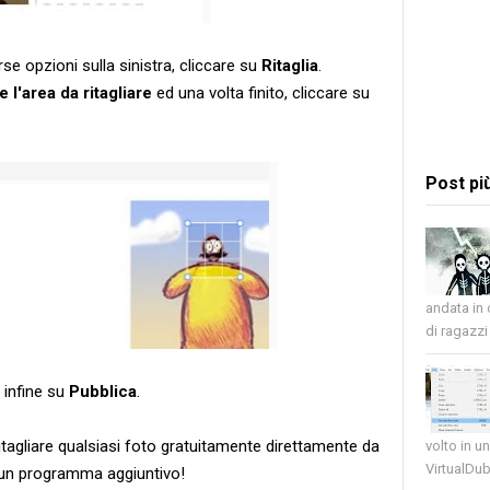
se opzioni sulla sinistra, cliccare su
Ritaglia
.
 l'area da ritagliare
ed una volta finito, cliccare su
Post pi
andata in
di ragazzi 
o infine su
Pubblica
.
agliare qualsiasi foto gratuitamente direttamente da
volto in u
VirtualDub
cun programma aggiuntivo!