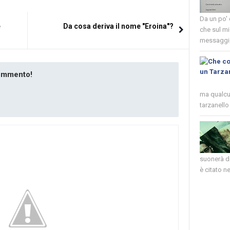
Da un po'
e
Da cosa deriva il nome "Eroina"?
che sul mi
messaggio
commento!
ma qualcun
tarzanello 
suonerà di
è citato nel