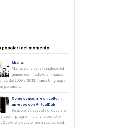
ù popolari del momento
Misfits
Misfits è una serie tv inglese del
genere commedia/drammatico
 onda dal 2009 al 2013. Trama Un gruppo
in punizion...
Come censurare un volto in
un video con VirtualDub
Se avete la necessità di oscurare il
n video , il programma che fa per voi è
 . Quello che dovete fare è scaricare ed ...