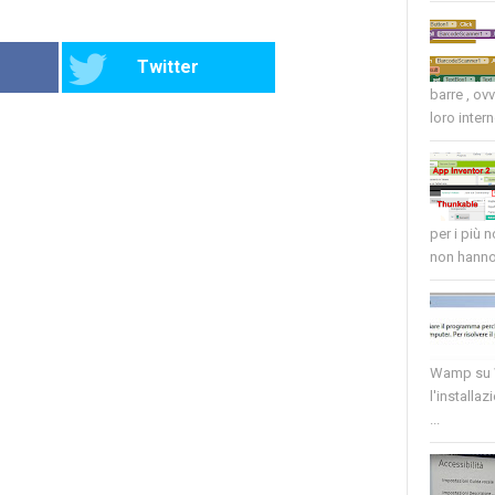
Twitter
barre , ov
loro intern
per i più 
non hanno 
Wamp su W
l'installaz
...