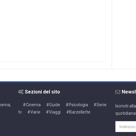
Sezioni del sito
Newsl
Cinema,
#Cinema
#Guide
#Psicologia
#Serie
Iscriviti a
tv
#Varie
#Viaggi
#Barzellette
quotidiana