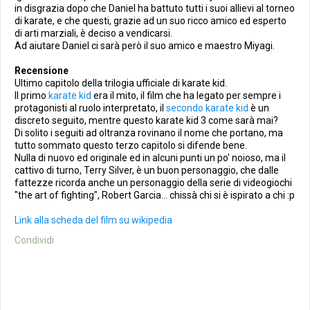
in disgrazia dopo che Daniel ha battuto tutti i suoi allievi al torneo
di karate, e che questi, grazie ad un suo ricco amico ed esperto
di arti marziali, è deciso a vendicarsi.
Ad aiutare Daniel ci sarà però il suo amico e maestro Miyagi.
Recensione
Ultimo capitolo della trilogia ufficiale di karate kid.
Il primo
karate kid
era il mito, il film che ha legato per sempre i
protagonisti al ruolo interpretato, il
secondo karate kid
è un
discreto seguito, mentre questo karate kid 3 come sarà mai?
Di solito i seguiti ad oltranza rovinano il nome che portano, ma
tutto sommato questo terzo capitolo si difende bene.
Nulla di nuovo ed originale ed in alcuni punti un po' noioso, ma il
cattivo di turno, Terry Silver, è un buon personaggio, che dalle
fattezze ricorda anche un personaggio della serie di videogiochi
"the art of fighting", Robert Garcia... chissà chi si è ispirato a chi :p
Link alla scheda del film su wikipedia
Condividi