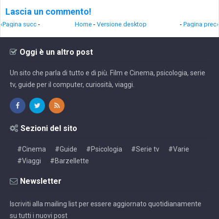
Lascia un commento!
‹Pagina succ
-
Home
-
Versione desktop
-
Pagina prec›
Oggi è un altro post
Un sito che parla di tutto e di più. Film e Cinema, psicologia, serie
tv, guide per il computer, curiosità, viaggi.
Sezioni del sito
#Cinema
#Guide
#Psicologia
#Serie tv
#Varie
#Viaggi
#Barzellette
Newsletter
Iscriviti alla mailing list per essere aggiornato quotidianamente
su tutti i nuovi post