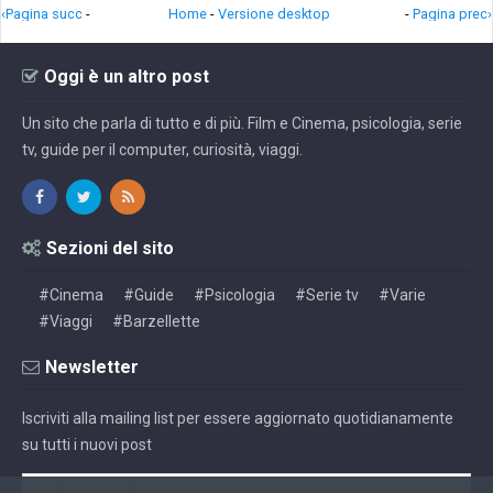
‹Pagina succ
-
Home
-
Versione desktop
-
Pagina prec›
Oggi è un altro post
Un sito che parla di tutto e di più. Film e Cinema, psicologia, serie
tv, guide per il computer, curiosità, viaggi.
Sezioni del sito
#Cinema
#Guide
#Psicologia
#Serie tv
#Varie
#Viaggi
#Barzellette
Newsletter
Iscriviti alla mailing list per essere aggiornato quotidianamente
su tutti i nuovi post