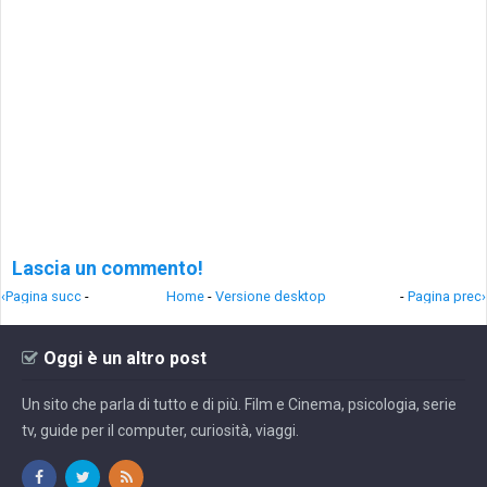
Lascia un commento!
‹Pagina succ
-
Home
-
Versione desktop
-
Pagina prec›
Oggi è un altro post
Un sito che parla di tutto e di più. Film e Cinema, psicologia, serie
tv, guide per il computer, curiosità, viaggi.