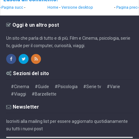
‹Pagina succ
-
Home
-
Versione desktop
-
Pagina prec›
Oggi è un altro post
Un sito che parla di tutto e di più. Film e Cinema, psicologia, serie
tv, guide per il computer, curiosità, viaggi.
Sezioni del sito
#Cinema
#Guide
#Psicologia
#Serie tv
#Varie
#Viaggi
#Barzellette
Newsletter
Iscriviti alla mailing list per essere aggiornato quotidianamente
su tutti i nuovi post