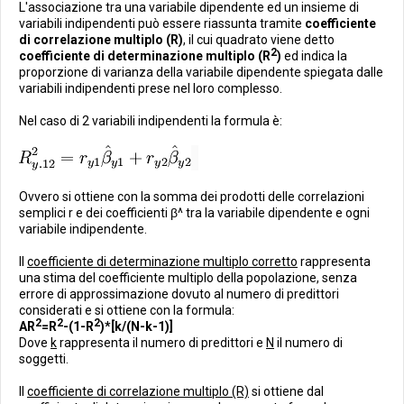
L'associazione tra una variabile dipendente ed un insieme di
variabili indipendenti può essere riassunta tramite
coefficiente
di correlazione multiplo (R)
, il cui quadrato viene detto
2
coefficiente di determinazione multiplo (R
)
ed indica la
proporzione di varianza della variabile dipendente spiegata dalle
variabili indipendenti prese nel loro complesso.
Nel caso di 2 variabili indipendenti la formula è:
Ovvero si ottiene con la somma dei prodotti delle correlazioni
semplici r e dei coefficienti
β
^ tra la variabile dipendente e ogni
variabile indipendente.
Il
coefficiente di determinazione multiplo corretto
rappresenta
una stima del coefficiente multiplo della popolazione, senza
errore di approssimazione dovuto al numero di predittori
considerati e si ottiene con la formula:
2
2
2
AR
=R
-(1-R
)*[k/(N-k-1)]
Dove
k
rappresenta il numero di predittori e
N
il numero di
soggetti.
Il
coefficiente di correlazione multiplo (R)
si ottiene dal