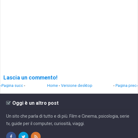
Lascia un commento!
‹Pagina succ
-
Home
-
Versione desktop
-
Pagina prec›
Oggi è un altro post
Un sito che parla di tutto e di più. Film e Cinema, psicologia, serie
tv, guide per il computer, curiosità, viaggi.