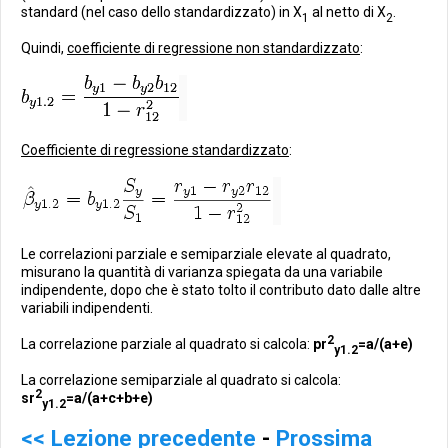
standard (nel caso dello standardizzato) in X
al netto di X
.
1
2
Quindi,
coefficiente di regressione non standardizzato
:
Coefficiente di regressione standardizzato
:
Le correlazioni parziale e semiparziale elevate al quadrato,
misurano la quantità di varianza spiegata da una variabile
indipendente, dopo che è stato tolto il contributo dato dalle altre
variabili indipendenti.
2
La correlazione parziale al quadrato si calcola:
pr
=a/(a+e)
y1.2
La correlazione semiparziale al quadrato si calcola:
2
sr
=a/(a+c+b+e)
y1.2
<< Lezione precedente
-
Prossima