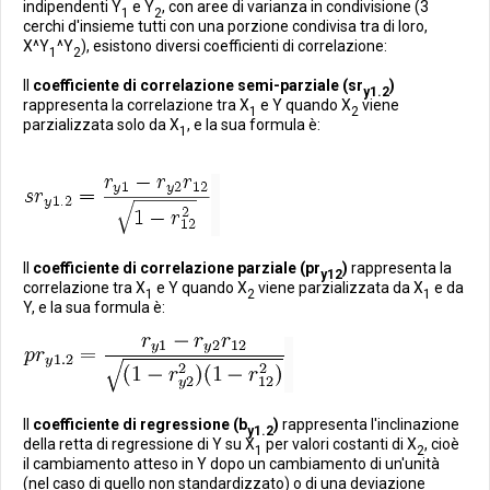
indipendenti Y
e Y
, con aree di varianza in condivisione (3
1
2
cerchi d'insieme tutti con una porzione condivisa tra di loro,
X^Y
^Y
), esistono diversi coefficienti di correlazione:
1
2
Il
coefficiente di correlazione semi-parziale (sr
)
y1.2
rappresenta la correlazione tra X
e Y quando X
viene
1
2
parzializzata solo da X
, e la sua formula è:
1
Il
coefficiente di correlazione parziale (pr
)
rappresenta la
y12
correlazione tra X
e Y quando X
viene parzializzata da X
e da
1
2
1
Y, e la sua formula è:
Il
coefficiente di regressione (b
)
rappresenta l'inclinazione
y1.2
della retta di regressione di Y su X
per valori costanti di X
, cioè
1
2
il cambiamento atteso in Y dopo un cambiamento di un'unità
(nel caso di quello non standardizzato) o di una deviazione