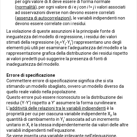
per ogni valore di X deve essere di forma normale
(
normalità
), per ogni valore di
i
e
j
con
i
!=
j
i valori associati
ad osservazioni diverse non devono essere correlati
(
assenza di autocorrelazioni
), le variabili indipendenti non
devono essere correlate con i residui.
La violazione di queste assunzioni è la principale fonte di
ineguatezza del modello di regressione, i residui dei valori
stimati della regressione (e
=Y
-Y
') rappresentano uno degli
i
i
i
elementi più utili per esaminare l'adeguatezza del modello e la
rappresentazione grafica della distribuzione dei residui rispetto
ai valori predetti può suggerire la presenza di fonti di
inadeguatezza del modello.
Errore di specificazione
Commettere errore di specificazione significa che si sta
stimando un modello sbagliato, ovvero un modello diverso da
quello reale valido nella popolazione.
Questo errore può essere riconosciuto se la distribuzione dei
residui (Y-Y') rispetto a Y' assumere la forma curvilineare.
L'
additività delle relazioni tra le variabili indipendenti
è la
proprietà per cui per ciascuna variabile indipendente X
, la
i
quantità di cambiamento in Y
' associata ad un incremento
i
unitario in X
è la stessa indipendentemente dai valori delle altre
i
variabili indipendenti nell'equazione.
Se viene inserita una variabile irrilevante nell'elequazione,