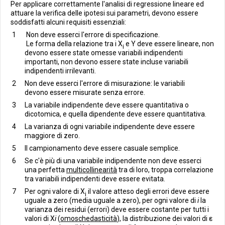
Per applicare correttamente l'analisi di regressione lineare ed
attuare la verifica delle ipotesi sui parametri, devono essere
soddisfatti alcuni requisiti essenziali:
Non deve esserci l'errore di specificazione.
Le forma della relazione tra i X
e Y deve essere lineare, non
i
devono essere state omesse variabili indipendenti
importanti, non devono essere state incluse variabili
indipendenti irrilevanti.
Non deve esserci l'errore di misurazione: le variabili
devono essere misurate senza errore.
La variabile indipendente deve essere quantitativa o
dicotomica, e quella dipendente deve essere quantitativa.
La varianza di ogni variabile indipendente deve essere
maggiore di zero.
Il campionamento deve essere casuale semplice.
Se c'è più di una variabile indipendente non deve esserci
una perfetta
multicollinearità
tra di loro, troppa correlazione
tra variabili indipendenti deve essere evitata.
Per ogni valore di X
il valore atteso degli errori deve essere
i
uguale a zero (media uguale a zero), per ogni valore di
i
la
varianza dei residui (errori) deve essere costante per tutti i
valori di X
i
(
omoschedasticità
), la distribuzione dei valori di ε