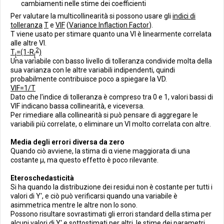
cambiamenti nelle stime dei coefficienti
Per valutare la multicollinearità si possono usare gli
indici di
tolleranza
T
e
VIF
(
Variance Inflaction Factor
).
T viene usato per stimare quanto una VI è linearmente correlata
alle altre VI.
2
T
=(1-R
)
i
i
Una variabile con basso livello di tolleranza condivide molta della
sua varianza con le altre variabili indipendenti, quindi
probabilmente contribuisce poco a spiegare la VD.
VIF=1/T
Dato che l'indice di tolleranza è compreso tra 0 e 1, valori bassi di
VIF indicano bassa collinearità, e viceversa.
Per rimediare alla collinearità si può pensare di aggregare le
variabili più correlate, o eliminare un VI molto correlata con altre.
Media degli errori diversa da zero
Quando ciò avviene, la stima di α viene maggiorata di una
costante μ, ma questo effetto è poco rilevante.
Eteroschedasticità
Si ha quando la distribuzione dei residui non è costante per tutti i
valori di Y', e ciò può verificarsi quando una variabile è
asimmetrica mentre le altre non lo sono.
Possono risultare sovrastimati gli errori standard della stima per
alcuni valori di Y' e sottostimati per altri, le stime dei parametri