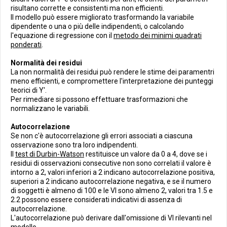
risultano corrette e consistenti ma non efficienti.
Il modello può essere migliorato trasformando la variabile
dipendente o una o più delle indipendenti, o calcolando
l'equazione di regressione con il
metodo dei minimi quadrati
ponderati
.
Normalità dei residui
La non normalità dei residui può rendere le stime dei paramentri
meno efficienti, e compromettere l'interpretazione dei punteggi
teorici di Y'.
Per rimediare si possono effettuare trasformazioni che
normalizzano le variabili.
Autocorrelazione
Se non c'è autocorrelazione gli errori associati a ciascuna
osservazione sono tra loro indipendenti.
Il
test di Durbin-Watson
restituisce un valore da 0 a 4, dove se i
residui di osservazioni consecutive non sono correlati il valore è
intorno a 2, valori inferiori a 2 indicano autocorrelazione positiva,
superiori a 2 indicano autocorrelazione negativa, e se il numero
di soggetti è almeno di 100 e le VI sono almeno 2, valori tra 1.5 e
2.2 possono essere considerati indicativi di assenza di
autocorrelazione.
L'autocorrelazione può derivare dall'omissione di VI rilevanti nel