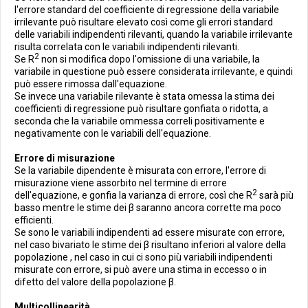
l'errore standard del coefficiente di regressione della variabile
irrilevante può risultare elevato così come gli errori standard
delle variabili indipendenti rilevanti, quando la variabile irrilevante
risulta correlata con le variabili indipendenti rilevanti.
2
Se R
non si modifica dopo l'omissione di una variabile, la
variabile in questione può essere considerata irrilevante, e quindi
può essere rimossa dall'equazione.
Se invece una variabile rilevante è stata omessa la stima dei
coefficienti di regressione può risultare gonfiata o ridotta, a
seconda che la variabile ommessa correli positivamente e
negativamente con le variabili dell'equazione.
Errore di misurazione
Se la variabile dipendente è misurata con errore, l'errore di
misurazione viene assorbito nel termine di errore
2
dell'equazione, e gonfia la varianza di errore, così che R
sarà più
basso mentre le stime dei β saranno ancora corrette ma poco
efficienti.
Se sono le variabili indipendenti ad essere misurate con errore,
nel caso bivariato le stime dei β risultano inferiori al valore della
popolazione , nel caso in cui ci sono più variabili indipendenti
misurate con errore, si può avere una stima in eccesso o in
difetto del valore della popolazione β.
Multicollinearità