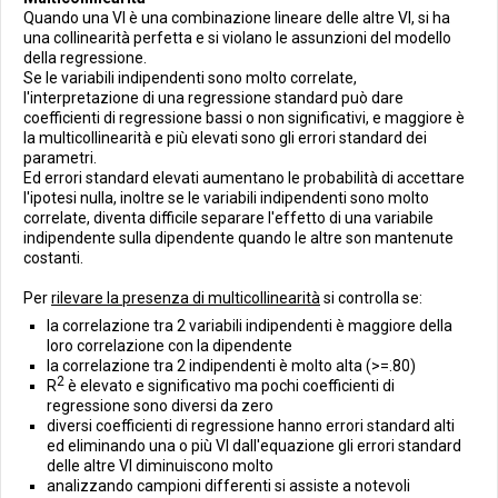
Quando una VI è una combinazione lineare delle altre VI, si ha
una collinearità perfetta e si violano le assunzioni del modello
della regressione.
Se le variabili indipendenti sono molto correlate,
l'interpretazione di una regressione standard può dare
coefficienti di regressione bassi o non significativi, e maggiore è
la multicollinearità e più elevati sono gli errori standard dei
parametri.
Ed errori standard elevati aumentano le probabilità di accettare
l'ipotesi nulla, inoltre se le variabili indipendenti sono molto
correlate, diventa difficile separare l'effetto di una variabile
indipendente sulla dipendente quando le altre son mantenute
costanti.
Per
rilevare la presenza di multicollinearità
si controlla se:
la correlazione tra 2 variabili indipendenti è maggiore della
loro correlazione con la dipendente
la correlazione tra 2 indipendenti è molto alta (>=.80)
2
R
è elevato e significativo ma pochi coefficienti di
regressione sono diversi da zero
diversi coefficienti di regressione hanno errori standard alti
ed eliminando una o più VI dall'equazione gli errori standard
delle altre VI diminuiscono molto
analizzando campioni differenti si assiste a notevoli