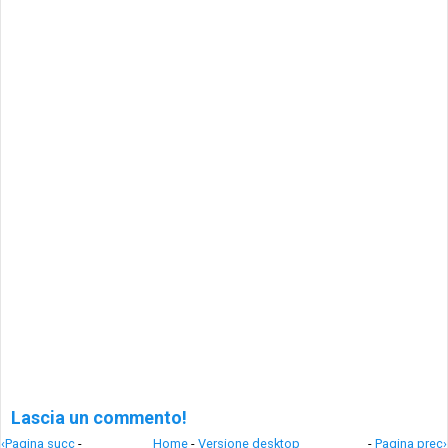
Lascia un commento!
‹Pagina succ
-
Home
-
Versione desktop
-
Pagina prec›