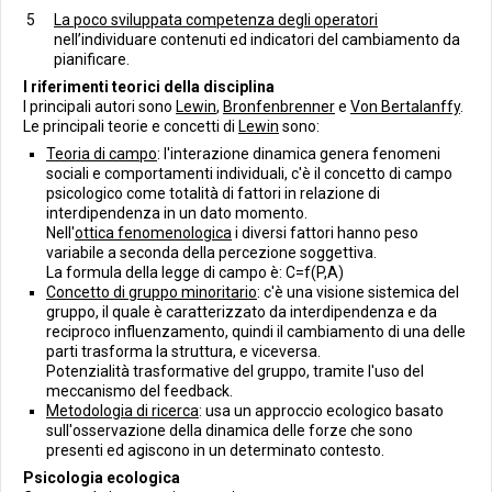
La poco sviluppata competenza degli operatori
nell’individuare contenuti ed indicatori del cambiamento da
pianificare.
I riferimenti teorici della disciplina
I principali autori sono
Lewin
,
Bronfenbrenner
e
Von Bertalanffy
.
Le principali teorie e concetti di
Lewin
sono:
Teoria di campo
: l'interazione dinamica genera fenomeni
sociali e comportamenti individuali, c'è il concetto di campo
psicologico come totalità di fattori in relazione di
interdipendenza in un dato momento.
Nell'
ottica fenomenologica
i diversi fattori hanno peso
variabile a seconda della percezione soggettiva.
La formula della legge di campo è: C=f(P,A)
Concetto di gruppo minoritario
: c'è una visione sistemica del
gruppo, il quale è caratterizzato da interdipendenza e da
reciproco influenzamento, quindi il cambiamento di una delle
parti trasforma la struttura, e viceversa.
Potenzialità trasformative del gruppo, tramite l'uso del
meccanismo del feedback.
Metodologia di ricerca
: usa un approccio ecologico basato
sull'osservazione della dinamica delle forze che sono
presenti ed agiscono in un determinato contesto.
Psicologia ecologica