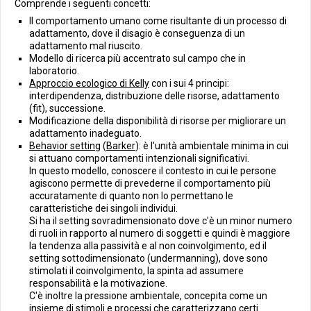
Comprende i seguenti concetti:
Il comportamento umano come risultante di un processo di
adattamento, dove il disagio è conseguenza di un
adattamento mal riuscito.
Modello di ricerca più accentrato sul campo che in
laboratorio.
Approccio ecologico di Kelly
con i sui 4 principi:
interdipendenza, distribuzione delle risorse, adattamento
(fit), successione.
Modificazione della disponibilità di risorse per migliorare un
adattamento inadeguato.
Behavior setting
(
Barker
): è l'unità ambientale minima in cui
si attuano comportamenti intenzionali significativi.
In questo modello, conoscere il contesto in cui le persone
agiscono permette di prevederne il comportamento più
accuratamente di quanto non lo permettano le
caratteristiche dei singoli individui.
Si ha il setting sovradimensionato dove c'è un minor numero
di ruoli in rapporto al numero di soggetti e quindi è maggiore
la tendenza alla passività e al non coinvolgimento, ed il
setting sottodimensionato (undermanning), dove sono
stimolati il coinvolgimento, la spinta ad assumere
responsabilità e la motivazione.
C'è inoltre la pressione ambientale, concepita come un
insieme di stimoli e processi che caratterizzano certi