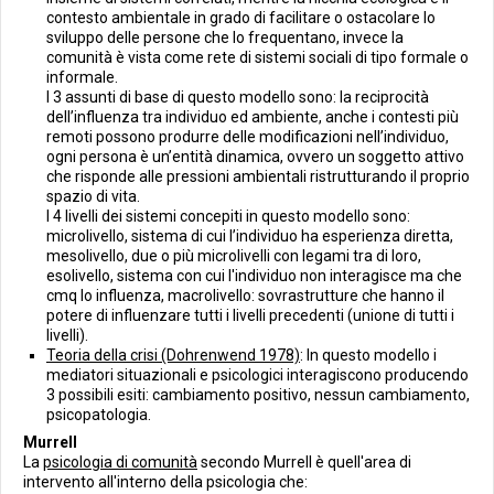
contesto ambientale in grado di facilitare o ostacolare lo
sviluppo delle persone che lo frequentano, invece la
comunità è vista come rete di sistemi sociali di tipo formale o
informale.
I 3 assunti di base di questo modello sono: la reciprocità
dell’influenza tra individuo ed ambiente, anche i contesti più
remoti possono produrre delle modificazioni nell’individuo,
ogni persona è un’entità dinamica, ovvero un soggetto attivo
che risponde alle pressioni ambientali ristrutturando il proprio
spazio di vita.
I 4 livelli dei sistemi concepiti in questo modello sono:
microlivello, sistema di cui l’individuo ha esperienza diretta,
mesolivello, due o più microlivelli con legami tra di loro,
esolivello, sistema con cui l'individuo non interagisce ma che
cmq lo influenza, macrolivello: sovrastrutture che hanno il
potere di influenzare tutti i livelli precedenti (unione di tutti i
livelli).
Teoria della crisi (Dohrenwend 1978)
: In questo modello i
mediatori situazionali e psicologici interagiscono producendo
3 possibili esiti: cambiamento positivo, nessun cambiamento,
psicopatologia.
Murrell
La
psicologia di comunità
secondo Murrell è quell'area di
intervento all'interno della psicologia che: