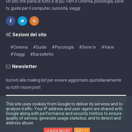
Un sito che parla di tutto e di più. Film e Cinema, psicologia, serie
tv, guide per il computer, curiosità, viaggi.
Sezioni del sito
#Cinema
#Guide
#Psicologia
#Serie tv
#Varie
#Viaggi
#Barzellette
Newsletter
Iscriviti alla mailing list per essere aggiornato quotidianamente
su tutti i nuovi post
This site uses cookies from Google to deliver its services and to
analyze traffic. Your IP address and user-agent are shared with
Google along with performance and security metrics to ensure
quality of service, generate usage statistics, and to detect and
address abuse.
Copyright ©
2026
Oggi è un altro post
-
Affiliato Amazon
LEARN MORE
GOT IT