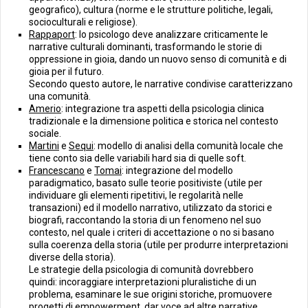
geografico), cultura (norme e le strutture politiche, legali,
socioculturali e religiose).
Rappaport
: lo psicologo deve analizzare criticamente le
narrative culturali dominanti, trasformando le storie di
oppressione in gioia, dando un nuovo senso di comunità e di
gioia per il futuro.
Secondo questo autore, le narrative condivise caratterizzano
una comunità.
Amerio
: integrazione tra aspetti della psicologia clinica
tradizionale e la dimensione politica e storica nel contesto
sociale.
Martini
e
Sequi
: modello di analisi della comunità locale che
tiene conto sia delle variabili hard sia di quelle soft.
Francescano
e
Tomai
: integrazione del modello
paradigmatico, basato sulle teorie positiviste (utile per
individuare gli elementi ripetitivi, le regolarità nelle
transazioni) ed il modello narrativo, utilizzato da storici e
biografi, raccontando la storia di un fenomeno nel suo
contesto, nel quale i criteri di accettazione o no si basano
sulla coerenza della storia (utile per produrre interpretazioni
diverse della storia).
Le strategie della psicologia di comunità dovrebbero
quindi: incoraggiare interpretazioni pluralistiche di un
problema, esaminare le sue origini storiche, promuovere
progetti di empowerment, dar voce ad altre narrative