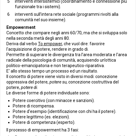
interventi intersistemici (coordinamento e connessione più
funzionale tra i sistemi).
interventi sull’intera rete sociale (programmi rivolti alla
comunità nel suo insieme).
Empowerment
Concetto che compare negli anni 60/70, ma che si sviluppa solo
nella seconda metà degli anni 80.
Deriva dal verbo
To empower
, che vuol dire: favorire
l'acquisizione di potere, rendere in grado di.
Permette di superare le divergenza tra l’area moderata e l'area
radicale della psicologia di comunità, acquisendo un’ottica
politico-emancipatoria e non terapeutico-riparativa.
E' allo stesso tempo un processo ed un risultato.
Il concetto di potere viene visto in diversi modi: concezione
oppressiva del potere,
potere su
, concezione costruttiva del
potere,
potere di
.
Le diverse forme di potere individuate sono:
Potere coercitivo (con minacce e sanzioni).
Potere di ricompensa.
Potere d'esempio (identificazione con chi ha il potere).
Potere legittimo (es. elezioni).
Potere di competenza (esperto).
Il processo di empowerment ha 3 fasi: