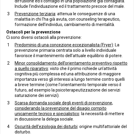
diffusione ed il contagio in una popolazione già contagiata.
Include l’individuazione ed il trattamento precoce del male.
Prevenzione terziaria
: attenua le conseguenze di una
malattia in chi l'ha già avuta, con counseling terapeutico,
formazione dell’individuo, cambiamento di mentalità.
Ostacoli per la prevenzione
Ci sono diversi ostacoli alla prevenzione:
Predominio di una concezione eccezionalista (Fryer)
: La
prevenzione primaria centrata solo a livello individuale
favorisce il mantenimento dell’attuale equilibrio di potere.
Minor consolidamento dell’orientamento preventivo rispetto
a quello riparativo
: visto che il primo richiede un’attività
cognitiva più complessa ed una attribuzione di maggiore
importanza verso gli interessi a lungo termine contro quelli
a breve termine (come l'orientamento temporale verso il
futuro, ad esempio la psicoterapeutizzazione dei servizi
saturazione dei servizi).
Scarsa domanda sociale degli eventi di prevenzione,
considerando la prevenzione del disagio compito
unicamente tecnico e specialistico
: la necessità di mettere
in discussione la delega sociale.
Oscurità dell’eziologia dei disturbi
: origine multifattoriale del
disturbo.