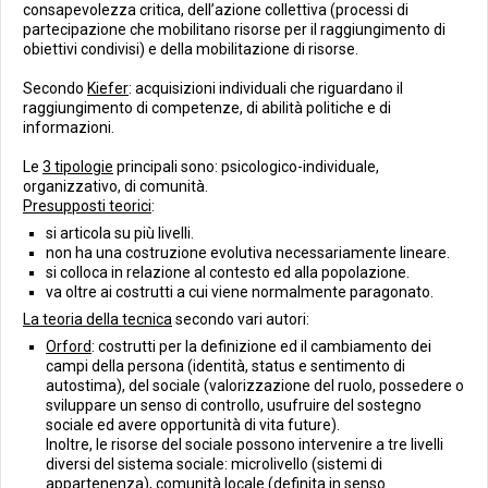
consapevolezza critica, dell’azione collettiva (processi di
partecipazione che mobilitano risorse per il raggiungimento di
obiettivi condivisi) e della mobilitazione di risorse.
Secondo
Kiefer
: acquisizioni individuali che riguardano il
raggiungimento di competenze, di abilità politiche e di
informazioni.
Le
3 tipologie
principali sono: psicologico-individuale,
organizzativo, di comunità.
Presupposti teorici
:
si articola su più livelli.
non ha una costruzione evolutiva necessariamente lineare.
si colloca in relazione al contesto ed alla popolazione.
va oltre ai costrutti a cui viene normalmente paragonato.
La teoria della tecnica
secondo vari autori:
Orford
: costrutti per la definizione ed il cambiamento dei
campi della persona (identità, status e sentimento di
autostima), del sociale (valorizzazione del ruolo, possedere o
sviluppare un senso di controllo, usufruire del sostegno
sociale ed avere opportunità di vita future).
Inoltre, le risorse del sociale possono intervenire a tre livelli
diversi del sistema sociale: microlivello (sistemi di
appartenenza), comunità locale (definita in senso