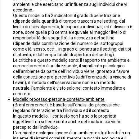
ambienti e che esercitano un’influenza sugli individui che vi
accedono.
Questo modello ha 2 indicatori: il grado di penetrazione
(dipende dalla quantità di tempo trascorsa nel setting, dal
livello di coinvolgimento, le capacità individuali, ed è diviso in 6
zone, dove quella più centrale equivale al maggior livello di
responsabilità del soggetto), la ricchezza del setting
(dipende dalla combinazione del numero dei sottogruppi
come età, sesso, ecc..., in grado di penetrare il setting, dai tipi
di attività, e dal tempo totale di apertura del setting).
Le critiche a questo modello sono: il rapporto tra ambiente e
comportamento è unidirezionale, il significato psicologico
dell'ambiente da parte dell'individuo viene ignorato a favore
della concezione pre-percettiva (a differenza della visione di
Lewin), il metodo dell'osservazione non è un metodo
neutrale, l'ambiente è visto solo nel contesto immediato e
concreto.
Modello processo-persona-contesto-ambiente
(
Bronfenbrenner
): è basato sull’analisi dei processi che
regolano l’interazione tra l’individuo ed il contesto.
In questo modello, il contesto non ha solo le proprietà
oggettive, ma si tiene conto anche del modo in cui viene
percepito dall'individuo.
L'ambiente ecologico invece è un ambiente strutturato in un
insieme di sistemi correlati, mentre la nicchia ecologica è il