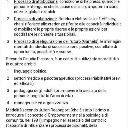
Processo di attribuzione
: condizione di helpness, quando le
persone ritengono che le cause della loro impotenza siano
interne, globali e stabili.
Processo di valutazione
: Bandura elabora la self-efficacy,
che si riferisce alle credenze riferite alla capacità individuale
di mobilitare le proprie risorse e le proprie azioni, per
soddisfare le richieste situazionali.
Processo di prefigurazione del futuro (Garfield)
: le immagini
mentali di individui di successo sono positive, costellate di
opportunità, possibilità e risorse.
Secondo Claudia Piccardo, è un costrutto utilizzato soprattutto
in
quattro ambiti
:
linguaggio politico.
settori medico e psicoterapeutico (processi riabilitativi brevi
ed efficaci).
pedagogia degli adulti (promuovere la crescita delle
persone lungo tutto l’arco di vita).
manageriale ed organizzativo.
Modalità secondo
Julian Rappaport
(che è stato il primo a
introdurre il concetto di Empowerment nella psicologia di
comunità, nel 1981): impegno nell’esercizio del controllo
(capacità di influenzare i processi decisionali), della