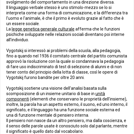
svolgimento del comportamento in una direzione diversa.
Il linguaggio verbale stesso è uno stimolo-mezzo se lo si
interpreta come una forma di comunicazione, e la differenza tra
l'uomo e l'animale, è che il primo è evoluto grazie al fatto che è
un essere sociale.
La
legge genetica generale culturale
afferma che le funzioni
psichiche sviluppate nelle relazioni sociali diventano poi interne
all'individuo.
Vygotskij si interessò ai problemi della scuola, alla pedagogia,
fino a quando nel 1936 il comitato centrale del partito comunista
approvò la risoluzione con la quale si condannava la pedagogia
di fare uso indiscriminato di test di selezione di alunni e di non
tener conto del principio della lotta di classe, così le opere di
Vygotskij furono bandite per oltre 20 anni.
Vygotskij sostiene una visione dell'analisi basata sulla
scomposizione di un insieme unitario di base in
unità
componenti
(elementi che conservano le proprietà dell'insieme),
inoltre, la parola ha un aspetto esterno, il suono, ed uno interno, il
significato, e il linguaggio ha una funzione sociale esterna ed
una di funzione mentale di pensiero interna.
Il pensiero non nasce da un altro pensiero, ma dalla coscienza, e
il senso delle parole usate è conosciuto solo dal parlante, mentre
il significato è quello dato dal vocabolario.