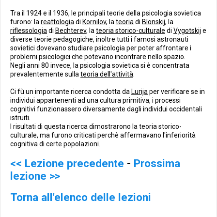
Tra il 1924 e il 1936, le principali teorie della psicologia sovietica
furono: la
reattologia
di
Kornilov
, la
teoria
di
Blonskij
, la
riflessologia
di
Bechterev
, la
teoria storico-culturale
di
Vygotskij
e
diverse teorie pedagogiche, inoltre tutti i famosi astronauti
sovietici dovevano studiare psicologia per poter affrontare i
problemi psicologici che potevano incontrare nello spazio.
Negli anni 80 invece, la psicologia sovietica si è concentrata
prevalentemente sulla
teoria dell'attività
.
Ci fù un importante ricerca condotta da
Lurija
per verificare se in
individui appartenenti ad una cultura primitiva, i processi
cognitivi funzionassero diversamente dagli individui occidentali
istruiti.
I risultati di questa ricerca dimostrarono la teoria storico-
culturale, ma furono criticati perchè affermavano l'inferiorità
cognitiva di certe popolazioni.
<< Lezione precedente
-
Prossima
lezione >>
Torna all'elenco delle lezioni