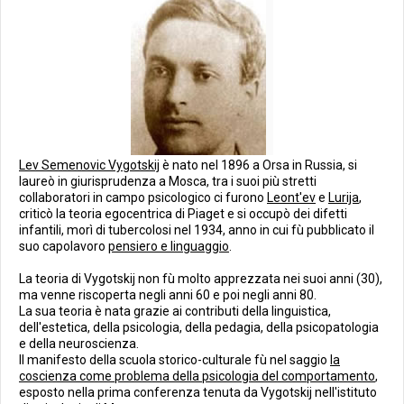
Lev Semenovic Vygotskij
è nato nel 1896 a Orsa in Russia, si
laureò in giurisprudenza a Mosca, tra i suoi più stretti
collaboratori in campo psicologico ci furono
Leont'ev
e
Lurija
,
criticò la teoria egocentrica di Piaget e si occupò dei difetti
infantili, morì di tubercolosi nel 1934, anno in cui fù pubblicato il
suo capolavoro
pensiero e linguaggio
.
La teoria di Vygotskij non fù molto apprezzata nei suoi anni (30),
ma venne riscoperta negli anni 60 e poi negli anni 80.
La sua teoria è nata grazie ai contributi della linguistica,
dell'estetica, della psicologia, della pedagia, della psicopatologia
e della neuroscienza.
Il manifesto della scuola storico-culturale fù nel saggio
la
coscienza come problema della psicologia del comportamento
,
esposto nella prima conferenza tenuta da Vygotskij nell'istituto