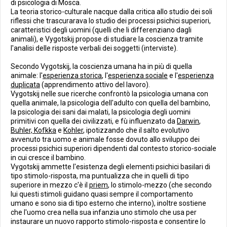
di psicologia di Mosca.
La teoria storico-culturale nacque dalla critica allo studio dei soli
riflessi che trascurarava lo studio dei processi psichici superiori,
caratteristici degli uomini (quelli che li differenziano dagli
animali), e Vygotskij propose di studiare la coscienza tramite
l'analisi delle risposte verbali dei soggetti (interviste).
Secondo Vygotskij, la coscienza umana ha in più di quella
animale: l'
esperienza storica
, l'
esperienza sociale
e l'
esperienza
duplicata
(apprendimento attivo del lavoro).
Vygotskij nelle sue ricerche confrontò la psicologia umana con
quella animale, la psicologia dell'adulto con quella del bambino,
la psicologia dei sani dai malati, la psicologia degli uomini
primitivi con quella dei civilizzati, e fù influenzato da
Darwin
,
Buhler, Kofkka
e
Kohler
, ipotizzando che il salto evolutivo
avvenuto tra uomo e animale fosse dovuto allo sviluppo dei
processi psichici superiori dipendenti dal contesto storico-sociale
in cui cresce il bambino.
Vygotskij ammette l'esistenza degli elementi psichici basilari di
tipo stimolo-risposta, ma puntualizza che in quelli di tipo
superiore in mezzo c'è il
priem
, lo stimolo-mezzo (che secondo
lui questi stimoli guidano quasi sempre il comportamento
umano e sono sia di tipo esterno che interno), inoltre sostiene
che l'uomo crea nella sua infanzia uno stimolo che usa per
instaurare un nuovo rapporto stimolo-risposta e consentire lo