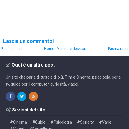
Lascia un commento!
‹Pagina succ
-
Home
-
Versione desktop
-
Pagina prec›
Oggi è un altro post
Un sito che parla di tutto e di più. Film e Cinema, psicologia, serie
tv, guide per il computer, curiosità, viaggi.
Sezioni del sito
#Cinema
#Guide
#Psicologia
#Serie tv
#Varie