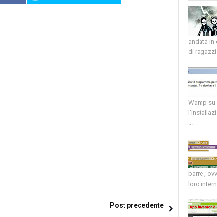
andata in
di ragazzi 
Wamp su W
l'installaz
...
barre , ov
loro intern
Post precedente