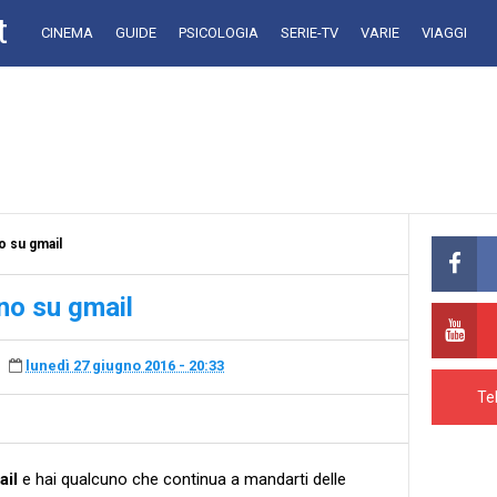
t
CINEMA
GUIDE
PSICOLOGIA
SERIE-TV
VARIE
VIAGGI
 su gmail
no su gmail
lunedì 27 giugno 2016 - 20:33
Te
ail
e hai qualcuno che continua a mandarti delle