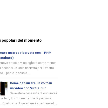
ù popolari del momento
are un'area riservata con il PHP
database)
 nuovo articolo vi spiegherò come metter
i secondi un' area riservata per il vostro
o il php e le sessio...
Come censurare un volto in
un video con VirtualDub
Se avete la necessità di oscurare il
n video , il programma che fa per voi è
 . Quello che dovete fare è scaricare ed ...