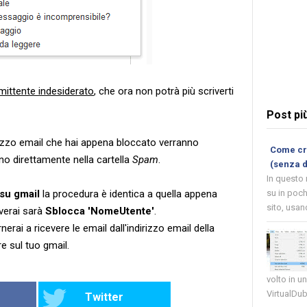
 mittente indesiderato
, che ora non potrà più scriverti
Post pi
irizzo email che hai appena bloccato verranno
Come cre
o direttamente nella cartella
Spam
.
(senza 
In questo
su gmail
la procedura è identica a quella appena
su in poch
sito, usand
overai sarà
Sblocca 'NomeUtente'
.
rai a ricevere le email dall'indirizzo email della
e sul tuo gmail.
volto in u
VirtualDub
Twitter