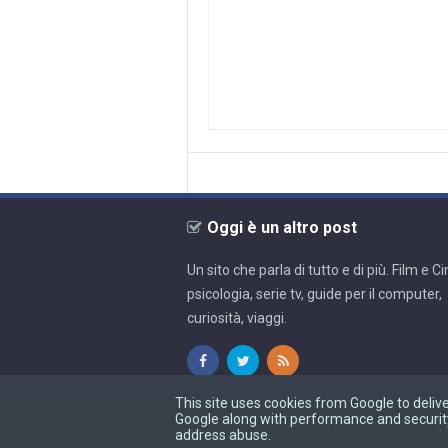
Oggi è un altro post
Un sito che parla di tutto e di più. Film e 
psicologia, serie tv, guide per il computer,
curiosità, viaggi.
This site uses cookies from Google to delive
Google along with performance and security 
Copyright ©
2026
Oggi è un altro post
-
Af
address abuse.