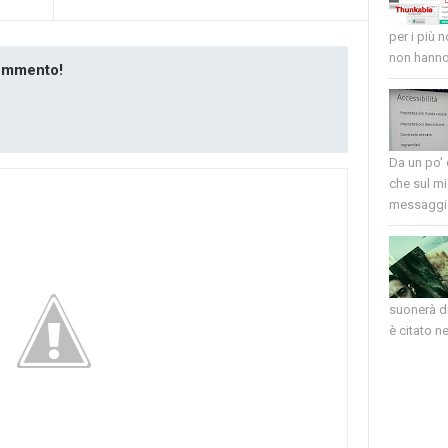
per i più 
non hanno 
commento!
Da un po'
che sul mi
messaggio
suonerà di
è citato nel