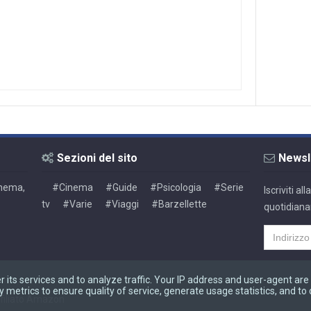
Sezioni del sito
Newsl
Cinema,
#Cinema
#Guide
#Psicologia
#Serie
Iscriviti a
tv
#Varie
#Viaggi
#Barzellette
quotidiana
r its services and to analyze traffic. Your IP address and user-agent are
metrics to ensure quality of service, generate usage statistics, and to
filiato Amazon