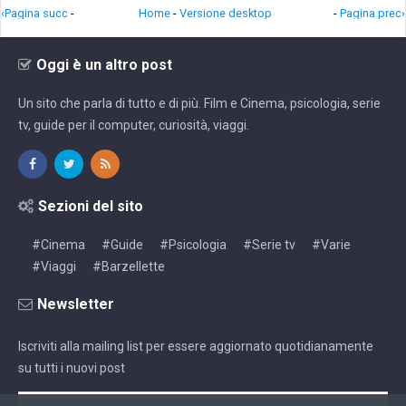
‹Pagina succ
-
Home
-
Versione desktop
-
Pagina prec›
Oggi è un altro post
Un sito che parla di tutto e di più. Film e Cinema, psicologia, serie
tv, guide per il computer, curiosità, viaggi.
Sezioni del sito
#Cinema
#Guide
#Psicologia
#Serie tv
#Varie
#Viaggi
#Barzellette
Newsletter
Iscriviti alla mailing list per essere aggiornato quotidianamente
su tutti i nuovi post