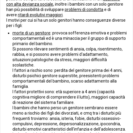
con alta devianza sociale
, inoltre i bambini con un solo genitore
han più possibilità di sviluppare
problemi di condotta
e di
avere
ritardi evolutivi maggiori
.
I motivi per cui si ha un solo genitori hanno conseguenze diverse
per i figli:
morte di un genitore
: provoca sofferenza emotiva e problemi
comportamentali ed è una minaccia per il gruppo di supporto
primario del bambino.
Si possono rilevare sentimenti di ansia, colpa, risentimento,
rabbia, e si possono avere problemi d'adattamento,
situazioni patologiche da stress, maggiori difficoltà
scolastiche.
I fattori a rischio sono: perdita del genitore prima dei 4 anni,
disturbi psichici genitore superstite, preesistenti problemi
comportamentali del bambino, scarso adattamento alla
famiglia.
I fattori protettivi sono: età superiore a 4 anni (capacità
cognitiva migliore di comprendere il lutto), maggiori capacità
di reazione del sistema familiare.
I bambini che hanno perso un genitore sembrano essere
meno a rischio dei figli dei divorziati, e cmq tra i disturbi più
frequenti troviamo: ansia, isteria, fobie, disturbi ossessivo-
compulsivi, depressione, depersonalizzazione, ipocondria,
disturbi emotivi caratteristici dell'infanzia e dell'adolescenza.