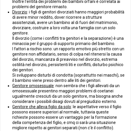
Inoltre l'entità dei problemi dei bambini orfani è correlata ai
problemi del genitore rimasto.
Divorzio
: i figli di genitori divorziati hanno maggiori probabilità
di avere minor reddito, dover ricorrere a strutture
assistenziali, avere un bambino al di fuori del matrimonio,
divorziare, costruire a loro volta una famiglia con un solo
genitore.
Il divorzio (come i conflitti tra genitori e la separazione) è una
minaccia per il gruppo di supporto primario del bambino.
I fattori a rischio sono: un rapporto emotivo più stretto con un
genitore non affidatario, senso di colpa nel ritenersi la causa
del divorzio, mancanza di preavviso nel divorzio, estrema
ostilità nel divorzio, persistenti liti e conflitti, disturbo psichico
dei genitori.
Si sviluppano disturbi di condotta (soprattutto nei maschi), se
il bambino viene preso dentro alle liti dei genitori.
Genitore omosessuale
: non sembra che i figli allevati da un
omosessuale presentino maggiori problemi di coetanei
ugualmente cresciuti da un solo genitore, ma bisogna anche
considerare i possibili disagi dovuti al pregiudizio esterno.
Genitore che alleva figlio da solo
: le aspettative verso il figlio
possono essere superiori al normale, tuttavia queste
richieste possono essere un vantaggio per la formazione
della competenza del figlio, e cmq ci sarà una situazione
migliore rispetto ai genitori separati (non c'è il conflitto).