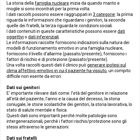
La storia della
famiglia nucleare
inizia da quando marito e
moglie si sono incontrati per la prima volta.
I dati raccolti possono essere raggruppati in
3 categorie
: la prima
riguarda le informazioni che riguardano i genitori, la seconda
quelle dei fratelli, la terza riguarda le condizioni sociali.
I dati contenuti in queste caratteristiche possono essere
dati
oggettivi
o
dati inferenziali
.
Le informazioni raccolte forniscono indicazioni sulla natura dei
modelli di funzionamento emotivo in una famiglia nucleare,
forniscono il livello d'allarme (passato/presente), forniscono i
fattori di rischio e di protezione (passato/presente).
Una volta raccolti questi dati il clinico può
generare ipotesi sul
clima affettivo-emotivo in cui il paziente ha vissuto
, un compito
difficile non esente da errori.
Dati sui genitori
E' importante rilevare dati come: l'età del genitore in relazione
all'età del paziente, l'anno e la causa del decesso, la storia
coniugale, le storie scolastiche dei genitori, la storia lavorativa, lo
stato di salute mentale e fisica.
Questi dati sono importanti perchè molte patologie sono
intergenerazionali, perchè i fattori rischio/protezione sono gli
stessi attraverso le generazioni.
Dati sui fratelli