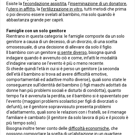
Esiste la
fecondazione assistita
, l'
inseminazione di un donatore
,
l'
utero in affitto
, la
fertilizzazione in vitro
, tutti metodi che prima
o poi devono essere svelati al bambino, ma solo quando è
abbastanza grande per capirli.
Famiglie con un solo genitore
Rientrano in questa categoria: le famiglie composte da un solo
genitore a causa di un decesso, di un divorzio, di una scelta
omosessuale, di una decisione di allevare da solo il figlio.
Il bambino con un genitore
si sente diverso
, bisogna quindi
indagare quando è avvenuto ciò e come, infatti le modalità
d'indagine variano se l'evento è più o meno recente.
Si chiede quindi l'età in cui si è perso un genitore (a seconda
dell'età il bambino si trova ad avere difficoltà emotive,
comportamentali ed adattive molto diverse), quali sono state le
conseguenze sull'identità del bambino (i figli maschi adottati da
donne han più problemi sociali e disturbi di condotta), quanto
tempo fa è avvenuta la perdita, se il bambino si è spaventato per
l'evento (maggiori problemi scolastici per figli di divorziati o
defunti), se il genitore sopravvissuto presenta problemi
d'adattamento, quali sono le relazioni con i fratelli, se il menage
familiare è cambiato (il genitore da solo lavora di più e il piccolo è
più tempo solo).
Bisogna inoltre tener conto delle
difficoltà economiche
, che
possono comportare la scelta di un'abitazione in un
quartiere