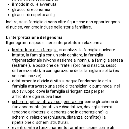
il modo in cui è avvenuta
gli accordi economici
gli accordi rispetto ai figli
Inoltre, se in famiglia ci sono altre figure che non appartengono
al nucleo, van cmq incluse nella storia familiare.
L'interpretazione del genoma
Il genogramma può essere interpretato in relazione a:
la struttura della famiglia
: si analizza la famiglia nucleare
intatta, la famiglia con un solo genitore, la famiglia
trigenerazionale (vivono assieme ai nonni), la famiglia estesa
(estranei), la posizione dei fratelli (ordine di nascita, sesso,
differenza età), la configurazione della famiglia insolita (es.
seconde nozze).
adattamento al ciclo di vita
: si segue l'andamento della
famiglia attraverso una serie di transizioni o punti nodali nel
suo sviluppo, dove la famiglia si riorganizza per per
affrontare ogni nuova fase.
schemi ripetitivi attraverso generazioni
: come gli schemi di
funzionamento (adattivo e disadattivo, dove gli schemi
tendono a ripetersi di generazione in generazione), gli
schemi di relazione (chiusura, distanza, conflitto), la
ripetizione di schemi strutturali.
eventi di vita e funzionamento familiare
: capire come gli