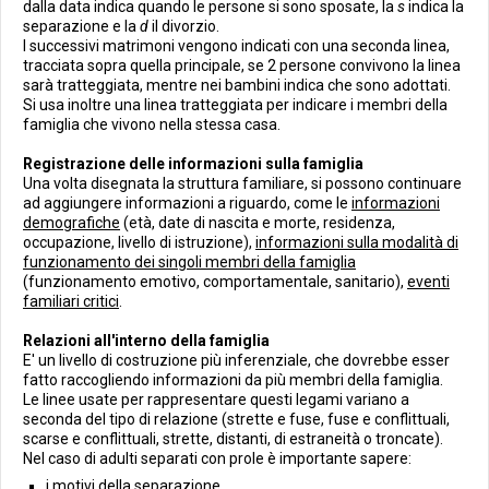
dalla data indica quando le persone si sono sposate, la
s
indica la
separazione e la
d
il divorzio.
I successivi matrimoni vengono indicati con una seconda linea,
tracciata sopra quella principale, se 2 persone convivono la linea
sarà tratteggiata, mentre nei bambini indica che sono adottati.
Si usa inoltre una linea tratteggiata per indicare i membri della
famiglia che vivono nella stessa casa.
Registrazione delle informazioni sulla famiglia
Una volta disegnata la struttura familiare, si possono continuare
ad aggiungere informazioni a riguardo, come le
informazioni
demografiche
(età, date di nascita e morte, residenza,
occupazione, livello di istruzione),
informazioni sulla modalità di
funzionamento dei singoli membri della famiglia
(funzionamento emotivo, comportamentale, sanitario),
eventi
familiari critici
.
Relazioni all'interno della famiglia
E' un livello di costruzione più inferenziale, che dovrebbe esser
fatto raccogliendo informazioni da più membri della famiglia.
Le linee usate per rappresentare questi legami variano a
seconda del tipo di relazione (strette e fuse, fuse e conflittuali,
scarse e conflittuali, strette, distanti, di estraneità o troncate).
Nel caso di adulti separati con prole è importante sapere:
i motivi della separazione