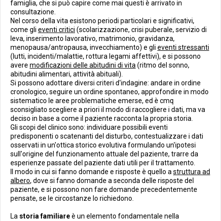
famiglia, che si può capire come mai questi è arrivato in
consultazione.
Nel corso della vita esistono periodi particolari e significativi,
come gli
eventi critici
(scolarizzazione, crisi puberale, servizio di
leva, inserimento lavorativo, matrimonio, gravidanza,
menopausa/antropausa, invecchiamento) e gli
eventi stressanti
(lutti, incidenti/malattie, rottura legami affettivi), e si possono
avere
modificazioni delle abitudini di vita
(ritmo del sonno,
abitudini alimentari, attività abituali).
Si possono adottare diversi criteri d'indagine: andare in ordine
cronologico, seguire un ordine spontaneo, approfondire in modo
sistematico le aree problematiche emerse, ed è cmq
sconsigliato scegliere a priori il modo di raccogliere i dati, ma va
deciso in base a come il paziente racconta la propria storia.
Gli scopi del clinico sono: individuare possibili eventi
predisponenti o scatenanti del disturbo, contestualizzare i dati
osservati in un'ottica storico evolutiva formulando un'ipotesi
sull'origine del funzionamento attuale del paziente, trarre da
esperienze passate del paziente dati utili per il trattamento.
Il modo in cui si fanno domande e risposte è quello a
struttura ad
albero
, dove si fanno domande a seconda delle risposte del
paziente, e si possono non fare domande precedentemente
pensate, se le circostanze lo richiedono.
La
storia familiare
è un elemento fondamentale nella