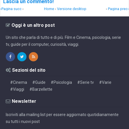
Lascia un commento!
‹Pagina succ
-
Home
-
Versione desktop
-
Pagina prec›
Oggi è un altro post
Un sito che parla di tutto e di più. Film e Cinema, psicologia, serie
tv, guide per il computer, curiosità, viaggi.
Sezioni del sito
#Cinema
#Guide
#Psicologia
#Serie tv
#Varie
#Viaggi
#Barzellette
Newsletter
Iscriviti alla mailing list per essere aggiornato quotidianamente
su tutti i nuovi post