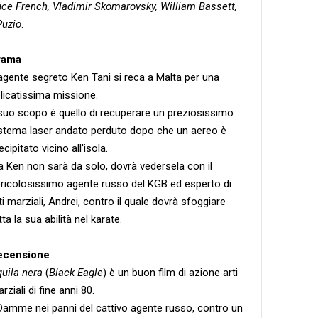
ce French, Vladimir Skomarovsky, William Bassett,
Puzio
.
rama
agente segreto Ken Tani si reca a Malta per una
licatissima missione.
 suo scopo è quello di recuperare un preziosissimo
stema laser andato perduto dopo che un aereo è
ecipitato vicino all'isola.
 Ken non sarà da solo, dovrà vedersela con il
ricolosissimo agente russo del KGB ed esperto di
ti marziali, Andrei, contro il quale dovrà sfoggiare
tta la sua abilità nel karate.
ecensione
uila nera
(
Black Eagle
) è un buon film di azione arti
rziali di fine anni 80.
 Damme nei panni del cattivo agente russo, contro un