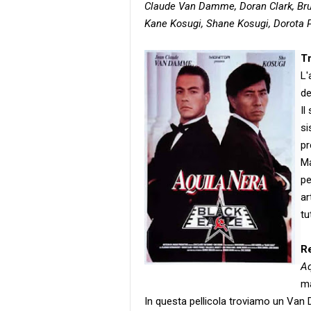
Claude Van Damme, Doran Clark, Bru
Kane Kosugi, Shane Kosugi, Dorota 
T
L'
de
Il
si
pr
Ma
pe
ar
tu
R
Aq
ma
In questa pellicola troviamo un Van