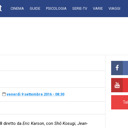
t
CINEMA
GUIDE
PSICOLOGIA
SERIE-TV
VARIE
VIAGGI
venerdì 9 settembre 2016 - 08:30
Te
8 diretto da
Eric Karson
, con
Shō Kosugi, Jean-