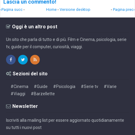
Lascia un commento!
‹Pagina succ
-
Home
-
Versione desktop
-
Pagina prec›
Oggi è un altro post
Un sito che parla di tutto e di più. Film e Cinema, psicologia, serie
tv, guide per il computer, curiosità, viaggi.
Sezioni del sito
#Cinema
#Guide
#Psicologia
#Serie tv
#Varie
#Viaggi
#Barzellette
Newsletter
Iscriviti alla mailing list per essere aggiornato quotidianamente
su tutti i nuovi post