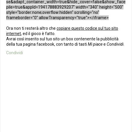
se&adapt_container_width=true&hide_cover=false&show_face
pile=true&appId=194178883929207" width="340" height="500"
style="border:none;overflow:hidden" scrolling="no"
frameborder="0" allowTransparency="true"></iframe>
Ora non ti resterà altro che
copiare questo codice sul tuo sito
internet
, ed il gioco è fatto.
Avrai così inserito sul tuo sito un box contenente la pubblicità
della tua pagina facebook, con tanto di tasti
Mi piace
e
Condividi
.
Condividi