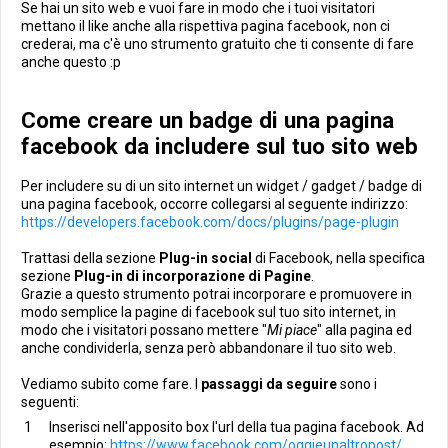
Se hai un sito web e vuoi fare in modo che i tuoi visitatori
mettano il like anche alla rispettiva pagina facebook, non ci
crederai, ma c'è uno strumento gratuito che ti consente di fare
anche questo :p
Come creare un badge di una pagina
facebook da includere sul tuo sito web
Per includere su di un sito internet un widget / gadget / badge di
una pagina facebook, occorre collegarsi al seguente indirizzo:
https://developers.facebook.com/docs/plugins/page-plugin
Trattasi della sezione
Plug-in social
di Facebook, nella specifica
sezione
Plug-in di incorporazione di Pagine
.
Grazie a questo strumento potrai incorporare e promuovere in
modo semplice la pagine di facebook sul tuo sito internet, in
modo che i visitatori possano mettere "
Mi piace
" alla pagina ed
anche condividerla, senza però abbandonare il tuo sito web.
Vediamo subito come fare. I
passaggi da seguire
sono i
seguenti:
Inserisci nell'apposito box l'url della tua pagina facebook. Ad
esempio:
https://www.facebook.com/oggieunaltropost/