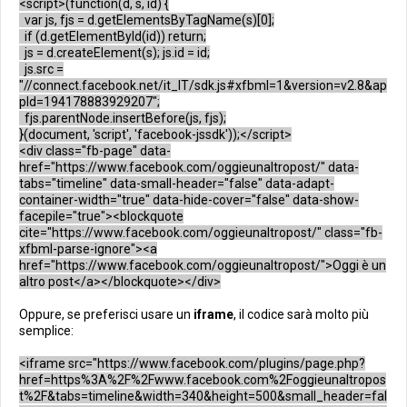
<script>(function(d, s, id) {
var js, fjs = d.getElementsByTagName(s)[0];
if (d.getElementById(id)) return;
js = d.createElement(s); js.id = id;
js.src =
"//connect.facebook.net/it_IT/sdk.js#xfbml=1&version=v2.8&ap
pId=194178883929207";
fjs.parentNode.insertBefore(js, fjs);
}(document, 'script', 'facebook-jssdk'));</script>
<div class="fb-page" data-
href="https://www.facebook.com/oggieunaltropost/" data-
tabs="timeline" data-small-header="false" data-adapt-
container-width="true" data-hide-cover="false" data-show-
facepile="true"><blockquote
cite="https://www.facebook.com/oggieunaltropost/" class="fb-
xfbml-parse-ignore"><a
href="https://www.facebook.com/oggieunaltropost/">Oggi è un
altro post</a></blockquote></div>
Oppure, se preferisci usare un
iframe
, il codice sarà molto più
semplice:
<iframe src="https://www.facebook.com/plugins/page.php?
href=https%3A%2F%2Fwww.facebook.com%2Foggieunaltropos
t%2F&tabs=timeline&width=340&height=500&small_header=fal