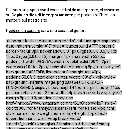
Si aprirà un popup con il codice html da incorporare, clicchiamo
su
Copia codice di incorporamento
per prelevare l'html da
mettere sul nostro sito.
Il
codice da copiare
sarà una cosa del genere:
<blockquote class="instagram-media" data-instgrm-captioned
data-instgrm-version="7" style=" background:#FFF; border:0;
border-radius:3px; box-shadow:0 0 1px 0 rgba(0,0,0,0.5),0 1px
10px 0 rgba(0,0,0,0.15); margin: 1px; max-width:658px;
padding:0; width:99.375%; width:-webkit-calc(100% - 2px);
width:calc(100% - 2px);"><div style="padding:8px;"> <div style="
background:#F8F8F8; line-height:0; margin-top:40px;
padding:50.0% 0; text-align:center; width:100%;"> <div style="
background:url(data:image/png;base64,CUT-CODICE-
LUNGHISSIMO); display:block; height:44px; margin:0 auto -44px;
position:relative; top:-22px; width:44px;"></div></div> <p style="
margin:8px 0 0 0; padding:0 4px;"> <a
href="https://www.instagram.com/p/BLhCrgbhwNq/" style="
color:#000; font-family:Arial,sans-serif; font-size:14px; font-
style:normal; font-weight:normal; line-height:17px; text-
decoration:none; word-wrap:break-word;"
target="_blank">#bangkok #thailandia #thailand #viaggi
#holydays</a></p> <p style=" color:#c9c8cd; font-