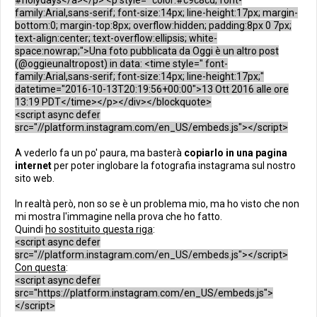
family:Arial,sans-serif; font-size:14px; line-height:17px; margin-
bottom:0; margin-top:8px; overflow:hidden; padding:8px 0 7px;
text-align:center; text-overflow:ellipsis; white-
space:nowrap;">Una foto pubblicata da Oggi è un altro post
(@oggieunaltropost) in data: <time style=" font-
family:Arial,sans-serif; font-size:14px; line-height:17px;"
datetime="2016-10-13T20:19:56+00:00">13 Ott 2016 alle ore
13:19 PDT</time></p></div></blockquote>
<script async defer
src="//platform.instagram.com/en_US/embeds.js"></script>
A vederlo fa un po' paura, ma basterà
copiarlo in una pagina
internet
per poter inglobare la fotografia instagrama sul nostro
sito web.
In realtà però, non so se è un problema mio, ma ho visto che non
mi mostra l'immagine nella prova che ho fatto.
Quindi
ho sostituito questa riga
:
<script async defer
src="//platform.instagram.com/en_US/embeds.js"></script>
Con questa
:
<script async defer
src="https://platform.instagram.com/en_US/embeds.js">
</script>