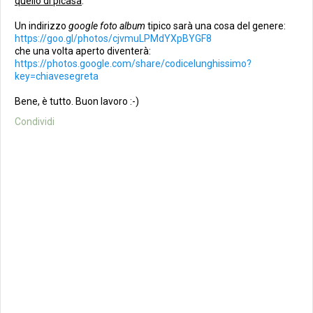
quello di picasa
.
Un indirizzo
google foto album
tipico sarà una cosa del genere:
https://goo.gl/photos/cjvmuLPMdYXpBYGF8
che una volta aperto diventerà:
https://photos.google.com/share/codicelunghissimo?
key=chiavesegreta
Bene, è tutto. Buon lavoro :-)
Condividi