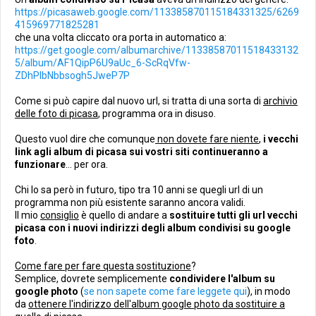
https://picasaweb.google.com/113385870115184331325/6269
415969771825281
che una volta cliccato ora porta in automatico a:
https://get.google.com/albumarchive/11338587011518433132
5/album/AF1QipP6U9aUc_6-ScRqVfw-
ZDhPlbNbbsogh5JweP7P
Come si può capire dal nuovo url, si tratta di una sorta di
archivio
delle foto di picasa
, programma ora in disuso.
Questo vuol dire che comunque
non dovete fare niente
,
i vecchi
link agli album di picasa sui vostri siti continueranno a
funzionare
... per ora.
Chi lo sa però in futuro, tipo tra 10 anni se quegli url di un
programma non più esistente saranno ancora validi.
Il mio
consiglio
è quello di andare a
sostituire tutti gli url vecchi
picasa con i nuovi indirizzi degli album condivisi su google
foto
.
Come fare per fare questa sostituzione
?
Semplice, dovrete semplicemente
condividere l'album su
google photo
(
se non sapete come fare leggete qui
), in modo
da
ottenere l'indirizzo dell'album google photo da sostituire a