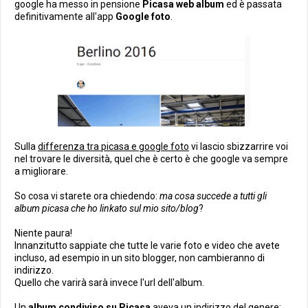
google ha messo in pensione
Picasa web album
ed è passata
definitivamente all'app
Google foto
.
Sulla
differenza tra picasa e google foto
vi lascio sbizzarrire voi
nel trovare le diversità, quel che è certo è che google va sempre
a migliorare.
So cosa vi starete ora chiedendo:
ma cosa succede a tutti gli
album picasa che ho linkato sul mio sito/blog
?
Niente paura!
Innanzitutto sappiate che tutte le varie foto e video che avete
incluso, ad esempio in un sito blogger, non cambieranno di
indirizzo.
Quello che varirà sarà invece l'url dell'album.
Un
album condiviso su Picasa
aveva un indirizzo del genere: