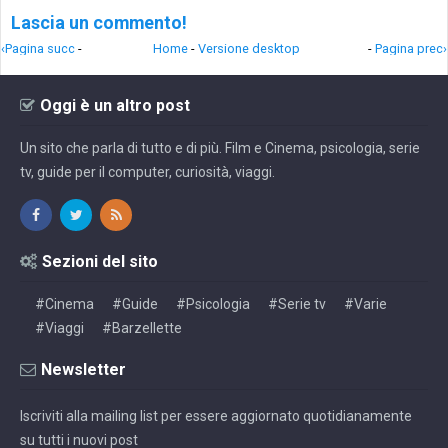
Lascia un commento!
‹Pagina succ
-
Home
-
Versione desktop
-
Pagina prec›
Oggi è un altro post
Un sito che parla di tutto e di più. Film e Cinema, psicologia, serie
tv, guide per il computer, curiosità, viaggi.
Sezioni del sito
#Cinema
#Guide
#Psicologia
#Serie tv
#Varie
#Viaggi
#Barzellette
Newsletter
Iscriviti alla mailing list per essere aggiornato quotidianamente
su tutti i nuovi post