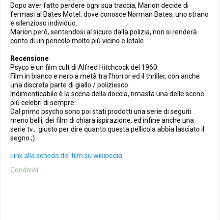
Dopo aver fatto perdere ogni sua traccia, Marion decide di
fermasi al Bates Motel, dove conosce Norman Bates, uno strano
e silenzioso individuo.
Marion però, sentendosi al sicuro dalla polizia, non si renderà
conto di un pericolo molto più vicino e letale.
Recensione
Psyco è un film cult di Alfred Hitchcock del 1960.
Film in bianco e nero a metà tra l'horror ed il thriller, con anche
una discreta parte di giallo / poliziesco.
Indimenticabile è la scena della doccia, rimasta una delle scene
più celebri di sempre.
Dal primo psycho sono poi stati prodotti una serie di seguiti
meno belli, dei film di chiara ispirazione, ed infine anche una
serie tv... giusto per dire quanto questa pellicola abbia lasciato il
segno ;)
Link alla scheda del film su wikipedia
Condividi