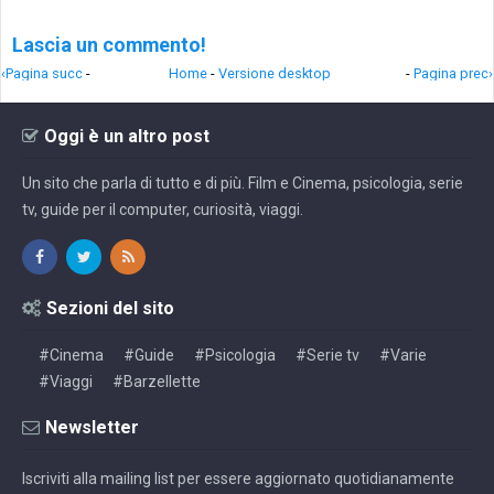
Lascia un commento!
‹Pagina succ
-
Home
-
Versione desktop
-
Pagina prec›
Oggi è un altro post
Un sito che parla di tutto e di più. Film e Cinema, psicologia, serie
tv, guide per il computer, curiosità, viaggi.
Sezioni del sito
#Cinema
#Guide
#Psicologia
#Serie tv
#Varie
#Viaggi
#Barzellette
Newsletter
Iscriviti alla mailing list per essere aggiornato quotidianamente