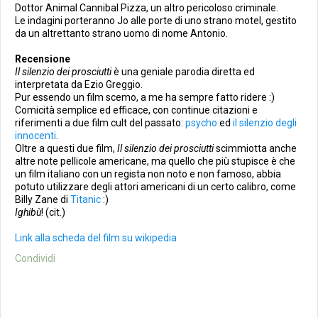
Dottor Animal Cannibal Pizza, un altro pericoloso criminale.
Le indagini porteranno Jo alle porte di uno strano motel, gestito
da un altrettanto strano uomo di nome Antonio.
Recensione
Il silenzio dei prosciutti
è una geniale parodia diretta ed
interpretata da Ezio Greggio.
Pur essendo un film scemo, a me ha sempre fatto ridere :)
Comicità semplice ed efficace, con continue citazioni e
riferimenti a due film cult del passato:
psycho
ed
il silenzio degli
innocenti
.
Oltre a questi due film,
Il silenzio dei prosciutti
scimmiotta anche
altre note pellicole americane, ma quello che più stupisce è che
un film italiano con un regista non noto e non famoso, abbia
potuto utilizzare degli attori americani di un certo calibro, come
Billy Zane di
Titanic
:)
Ighibù
! (cit.)
Link alla scheda del film su wikipedia
Condividi