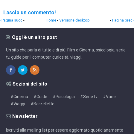
Lascia un commento!
‹Pagina succ
-
Home
-
Versione desktop
-
Pagina prec›
Oggi è un altro post
Un sito che parla di tutto e di più. Film e Cinema, psicologia, serie
tv, guide per il computer, curiosità, viaggi.
Sezioni del sito
#Cinema
#Guide
#Psicologia
#Serie tv
#Varie
#Viaggi
#Barzellette
Newsletter
Iscriviti alla mailing list per essere aggiornato quotidianamente