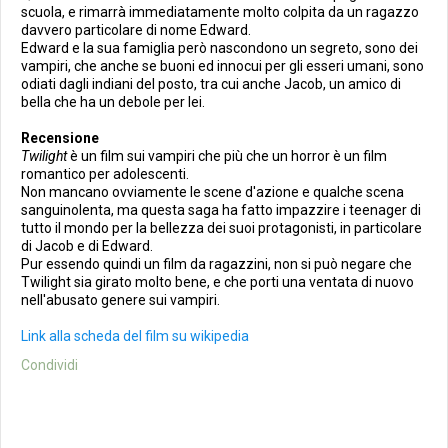
scuola, e rimarrà immediatamente molto colpita da un ragazzo
davvero particolare di nome Edward.
Edward e la sua famiglia però nascondono un segreto, sono dei
vampiri, che anche se buoni ed innocui per gli esseri umani, sono
odiati dagli indiani del posto, tra cui anche Jacob, un amico di
bella che ha un debole per lei.
Recensione
Twilight
è un film sui vampiri che più che un horror è un film
romantico per adolescenti.
Non mancano ovviamente le scene d'azione e qualche scena
sanguinolenta, ma questa saga ha fatto impazzire i teenager di
tutto il mondo per la bellezza dei suoi protagonisti, in particolare
di Jacob e di Edward.
Pur essendo quindi un film da ragazzini, non si può negare che
Twilight sia girato molto bene, e che porti una ventata di nuovo
nell'abusato genere sui vampiri.
Link alla scheda del film su wikipedia
Condividi