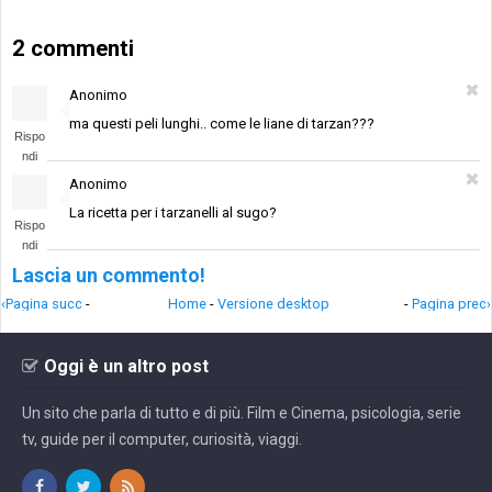
2 commenti
Anonimo
ma questi peli lunghi.. come le liane di tarzan???
Rispo
ndi
Anonimo
La ricetta per i tarzanelli al sugo?
Rispo
ndi
Lascia un commento!
‹Pagina succ
-
Home
-
Versione desktop
-
Pagina prec›
Oggi è un altro post
Un sito che parla di tutto e di più. Film e Cinema, psicologia, serie
tv, guide per il computer, curiosità, viaggi.