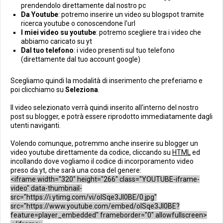
prendendolo direttamente dal nostro pc
Da Youtube
: potremo inserire un video su blogspot tramite
ricerca youtube o conoscendone l'url
I miei video su youtube
: potremo scegliere tra i video che
abbiamo caricato su yt
Dal tuo telefono
: i video presenti sul tuo telefono
(direttamente dal tuo account google)
Scegliamo quindi la modalità di inserimento che preferiamo e
poi clicchiamo su
Seleziona
.
Il video selezionato verrà quindi inserito all'interno del nostro
post su blogger, e potrà essere riprodotto immediatamente dagli
utenti naviganti.
Volendo comunque, potremmo anche inserire su blogger un
video youtube direttamente da codice, cliccando su
HTML
ed
incollando dove vogliamo il codice di incorporamento video
preso da yt, che sarà una cosa del genere:
<iframe width="320" height="266" class="YOUTUBE-iframe-
video" data-thumbnail-
src="https://i.ytimg.com/vi/oISqe3Jl0BE/0.jpg"
src="https://www.youtube.com/embed/oISqe3Jl0BE?
feature=player_embedded" frameborder="0" allowfullscreen>