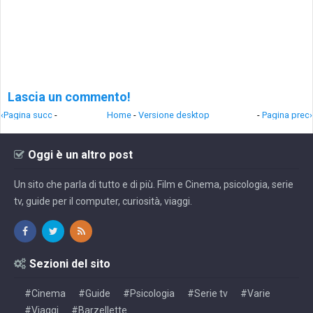
Lascia un commento!
‹Pagina succ
-
Home
-
Versione desktop
-
Pagina prec›
Oggi è un altro post
Un sito che parla di tutto e di più. Film e Cinema, psicologia, serie
tv, guide per il computer, curiosità, viaggi.
Sezioni del sito
#Cinema
#Guide
#Psicologia
#Serie tv
#Varie
#Viaggi
#Barzellette