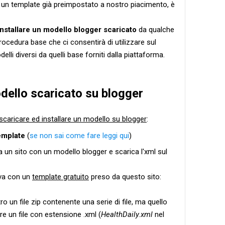
e un template già preimpostato a nostro piacimento, è
installare un modello blogger scaricato
da qualche
rocedura base che ci consentirà di utilizzare sul
lli diversi da quelli base forniti dalla piattaforma.
dello scaricato su blogger
scaricare ed installare un modello su blogger
:
template
(
se non sai come fare leggi qui
)
va un sito con un modello blogger e scarica l'xml sul
ova con un
template gratuito
preso da questo sito:
ro un file zip contenente una serie di file, ma quello
e un file con estensione .xml (
HealthDaily.xml
nel