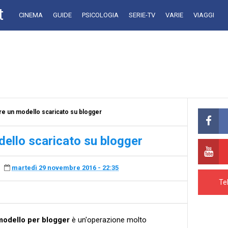
t
CINEMA
GUIDE
PSICOLOGIA
SERIE-TV
VARIE
VIAGGI
re un modello scaricato su blogger
dello scaricato su blogger
martedì 29 novembre 2016 - 22:35
Te
modello per blogger
è un'operazione molto