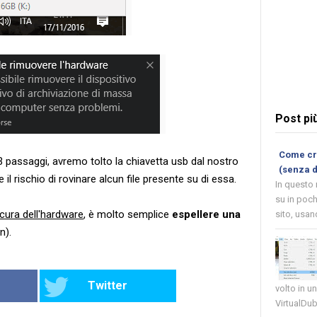
Post pi
Come cre
3 passaggi, avremo tolto la chiavetta usb dal nostro
(senza 
l rischio di rovinare alcun file presente su di essa.
In questo
su in poch
cura dell'hardware
, è molto semplice
espellere una
sito, usand
n).
Twitter
volto in u
VirtualDub