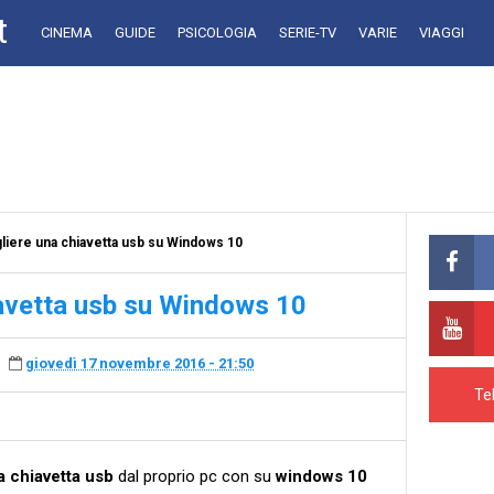
t
CINEMA
GUIDE
PSICOLOGIA
SERIE-TV
VARIE
VIAGGI
iere una chiavetta usb su Windows 10
avetta usb su Windows 10
giovedì 17 novembre 2016 - 21:50
Te
a chiavetta usb
dal proprio pc con su
windows 10