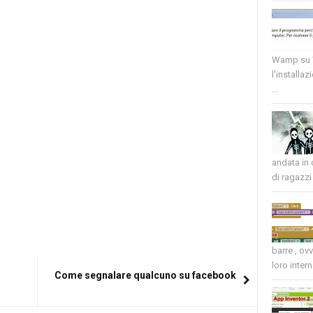
Wamp su W
l'installaz
...
andata in
di ragazzi 
barre , ov
loro intern
Come segnalare qualcuno su facebook