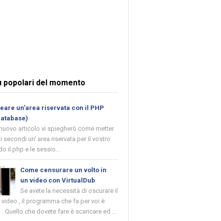
ù popolari del momento
are un'area riservata con il PHP
database)
 nuovo articolo vi spiegherò come metter
i secondi un' area riservata per il vostro
o il php e le sessio...
Come censurare un volto in
un video con VirtualDub
Se avete la necessità di oscurare il
n video , il programma che fa per voi è
 . Quello che dovete fare è scaricare ed ...