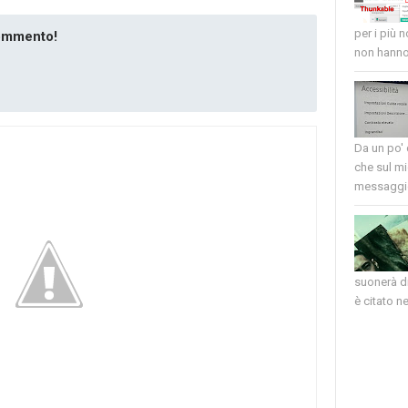
per i più 
commento!
non hanno 
Da un po'
che sul mi
messaggio
suonerà di
è citato nel