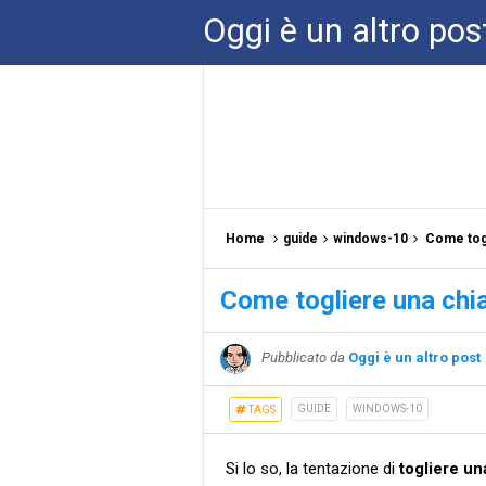
Oggi è un altro pos
Home
guide
windows-10
Come togl
Come togliere una chi
Pubblicato da
Oggi è un altro post
GUIDE
WINDOWS-10
TAGS
Si lo so, la tentazione di
togliere un