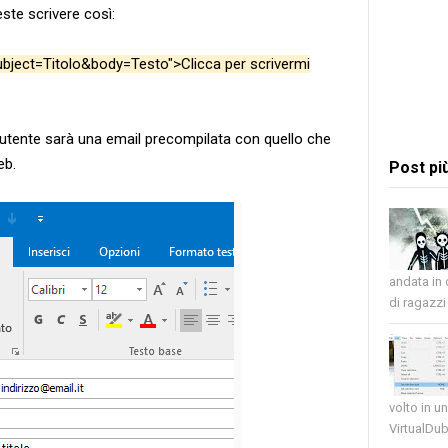
ste scrivere così:
subject=Titolo&body=Testo">Clicca per scrivermi
dell'utente sarà una email precompilata con quello che
eb.
Post pi
andata in
di ragazzi 
volto in u
VirtualDub