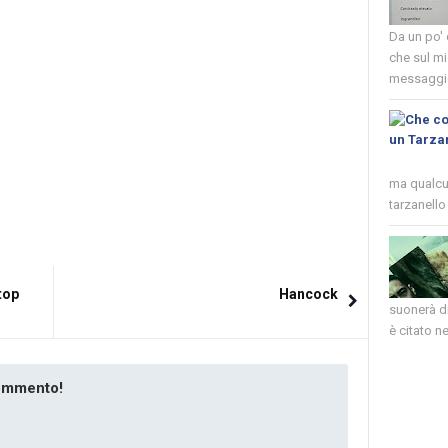
Da un po'
che sul mi
messaggio
ma qualcun
tarzanello 
top
Hancock
suonerà di
è citato nel
commento!