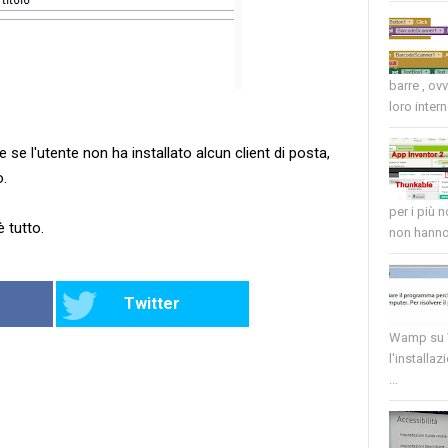
barre , ov
loro intern
 se l'utente non ha installato alcun client di posta,
.
per i più 
è tutto.
non hanno 
Twitter
Wamp su W
l'installaz
...