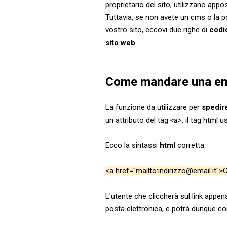
proprietario del sito, utilizzano appos
Tuttavia, se non avete un cms o la po
vostro sito, eccovi due righe di
codi
sito web
.
Come mandare una emai
La funzione da utilizzare per
spedir
un attributo del tag
<a>
, il tag html u
Ecco la sintassi
html
corretta:
<a href="mailto:indirizzo@email.it">
L'utente che cliccherà sul link appe
posta elettronica, e potrà dunque co