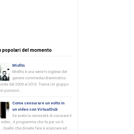
ù popolari del momento
Misfits
Misfits è una serie tv inglese del
genere commedia/drammatico
 onda dal 2009 al 2013. Trama Un gruppo
in punizion...
Come censurare un volto in
un video con VirtualDub
Se avete la necessità di oscurare il
n video , il programma che fa per voi è
 . Quello che dovete fare è scaricare ed ...