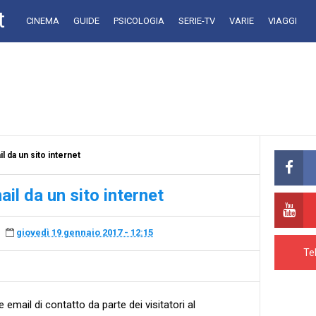
t
CINEMA
GUIDE
PSICOLOGIA
SERIE-TV
VARIE
VIAGGI
da un sito internet
l da un sito internet
giovedì 19 gennaio 2017 - 12:15
Te
le email di contatto da parte dei visitatori al