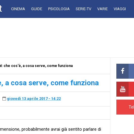
t
CINEMA
GUIDE
PSICOLOGIA
SERIE-TV
VARIE
VIAGGI
 che cos'è, a cosa serve, come funziona
, a cosa serve, come funziona
giovedì 13 aprile 2017 - 14:22
Te
dimensione, probabilmente avrai già sentito parlare di