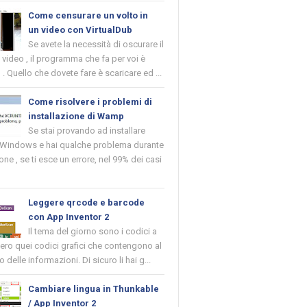
Come censurare un volto in
un video con VirtualDub
Se avete la necessità di oscurare il
n video , il programma che fa per voi è
 . Quello che dovete fare è scaricare ed ...
Come risolvere i problemi di
installazione di Wamp
Se stai provando ad installare
indows e hai qualche problema durante
ione , se ti esce un errore, nel 99% dei casi
Leggere qrcode e barcode
con App Inventor 2
Il tema del giorno sono i codici a
vero quei codici grafici che contengono al
o delle informazioni. Di sicuro li hai g...
Cambiare lingua in Thunkable
/ App Inventor 2