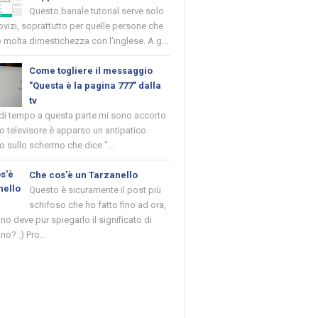
Questo banale tutorial serve solo
novizi, soprattutto per quelle persone che
molta dimestichezza con l'inglese. A g...
Come togliere il messaggio
"Questa è la pagina 777" dalla
tv
 di tempo a questa parte mi sono accorto
o televisore è apparso un antipatico
 sullo schermo che dice "...
Che cos'è un Tarzanello
Questo è sicuramente il post più
schifoso che ho fatto fino ad ora,
o deve pur spiegarlo il significato di
no? :) Pro...