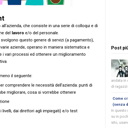
nt
l'azienda, che consiste in una serie di colloqui e di
one del
lavoro
e/o del personale.
e svolgono questo genere di servizi (a pagamento),
arie aziende, operano in maniera sistematica e
Post pi
re i vari processi ed ottenere un miglioramento
tiva.
meno il seguente:
andata in
per comprendere le necessità dell'azienda: punti di
di ragazzi 
rebbe migliorare, cosa si vorrebbe ottenere
Come cre
izione
(senza 
 livelli, dai direttori agli impiegati) e/o test
In questo
su in poch
sito, usand