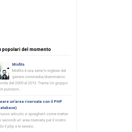
ù popolari del momento
Misfits
Misfits è una serie tv inglese del
genere commedia/drammatico
 onda dal 2009 al 2013. Trama Un gruppo
in punizion...
are un'area riservata con il PHP
database)
 nuovo articolo vi spiegherò come metter
i secondi un' area riservata per il vostro
o il php e le sessio...