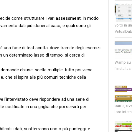
decide come strutturare i vari
assessment
, in modo
volto in u
levamento dati più idonei al caso, e quali sono gli
VirtualDub
è una fase di test scritta, dove tramite degli esercizi
n un determinato lasso di tempo, si cerca di
Wamp su W
l'installaz
domande chiuse, scelte multiple, tutto poi viene
...
ne
, che si ispira alle più comuni tecniche della
ve l'intervistato deve rispondere ad una serie di
barre , ov
 codificate in una griglia che poi servirà per
loro intern
icati i dati, si otterranno uno o più punteggi, e