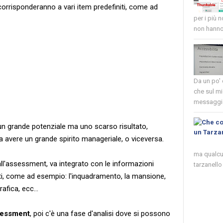
orrisponderanno a vari item predefiniti, come ad
per i più 
non hanno 
Da un po'
che sul mi
messaggio
un grande potenziale ma uno scarso risultato,
 avere un grande spirito manageriale, o viceversa.
ma qualcun
ll'assessment, va integrato con le informazioni
tarzanello 
etti, come ad esempio: l'inquadramento, la mansione,
rafica, ecc...
ssessment
, poi c'è una fase d'analisi dove si possono