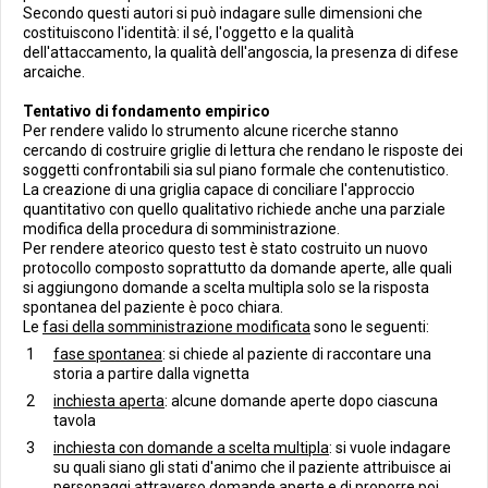
Secondo questi autori si può indagare sulle dimensioni che
costituiscono l'identità: il sé, l'oggetto e la qualità
dell'attaccamento, la qualità dell'angoscia, la presenza di difese
arcaiche.
Tentativo di fondamento empirico
Per rendere valido lo strumento alcune ricerche stanno
cercando di costruire griglie di lettura che rendano le risposte dei
soggetti confrontabili sia sul piano formale che contenutistico.
La creazione di una griglia capace di conciliare l'approccio
quantitativo con quello qualitativo richiede anche una parziale
modifica della procedura di somministrazione.
Per rendere ateorico questo test è stato costruito un nuovo
protocollo composto soprattutto da domande aperte, alle quali
si aggiungono domande a scelta multipla solo se la risposta
spontanea del paziente è poco chiara.
Le
fasi della somministrazione modificata
sono le seguenti:
fase spontanea
: si chiede al paziente di raccontare una
storia a partire dalla vignetta
inchiesta aperta
: alcune domande aperte dopo ciascuna
tavola
inchiesta con domande a scelta multipla
: si vuole indagare
su quali siano gli stati d'animo che il paziente attribuisce ai
personaggi attraverso domande aperte e di proporre poi