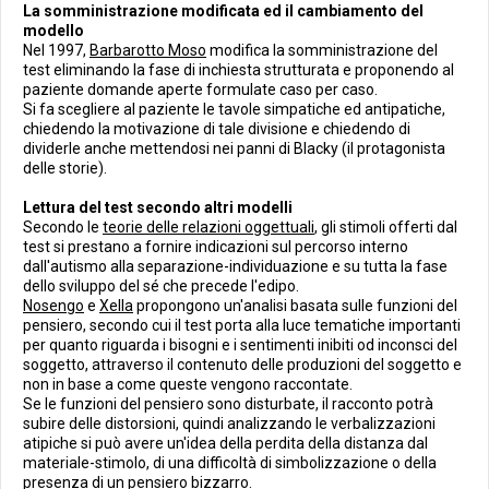
La somministrazione modificata ed il cambiamento del
modello
Nel 1997,
Barbarotto Moso
modifica la somministrazione del
test eliminando la fase di inchiesta strutturata e proponendo al
paziente domande aperte formulate caso per caso.
Si fa scegliere al paziente le tavole simpatiche ed antipatiche,
chiedendo la motivazione di tale divisione e chiedendo di
dividerle anche mettendosi nei panni di Blacky (il protagonista
delle storie).
Lettura del test secondo altri modelli
Secondo le
teorie delle relazioni oggettuali
, gli stimoli offerti dal
test si prestano a fornire indicazioni sul percorso interno
dall'autismo alla separazione-individuazione e su tutta la fase
dello sviluppo del sé che precede l'edipo.
Nosengo
e
Xella
propongono un'analisi basata sulle funzioni del
pensiero, secondo cui il test porta alla luce tematiche importanti
per quanto riguarda i bisogni e i sentimenti inibiti od inconsci del
soggetto, attraverso il contenuto delle produzioni del soggetto e
non in base a come queste vengono raccontate.
Se le funzioni del pensiero sono disturbate, il racconto potrà
subire delle distorsioni, quindi analizzando le verbalizzazioni
atipiche si può avere un'idea della perdita della distanza dal
materiale-stimolo, di una difficoltà di simbolizzazione o della
presenza di un pensiero bizzarro.