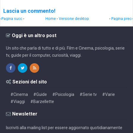
Lascia un commento!
‹Pagina succ
-
Home
-
Versione desktop
-
Pagina prec›
Oggi è un altro post
Un sito che parla di tutto e di più. Film e Cinema, psicologia, serie
tv, guide per il computer, curiosità, viaggi.
Sezioni del sito
#Cinema
#Guide
#Psicologia
#Serie tv
#Varie
#Viaggi
#Barzellette
Newsletter
Iscriviti alla mailing list per essere aggiornato quotidianamente