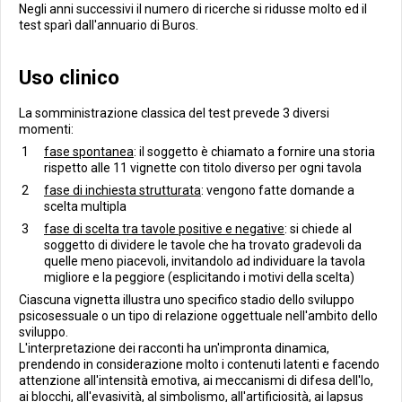
Negli anni successivi il numero di ricerche si ridusse molto ed il
test sparì dall'annuario di Buros.
Uso clinico
La somministrazione classica del test prevede 3 diversi
momenti:
fase spontanea
: il soggetto è chiamato a fornire una storia
rispetto alle 11 vignette con titolo diverso per ogni tavola
fase di inchiesta strutturata
: vengono fatte domande a
scelta multipla
fase di scelta tra tavole positive e negative
: si chiede al
soggetto di dividere le tavole che ha trovato gradevoli da
quelle meno piacevoli, invitandolo ad individuare la tavola
migliore e la peggiore (esplicitando i motivi della scelta)
Ciascuna vignetta illustra uno specifico stadio dello sviluppo
psicosessuale o un tipo di relazione oggettuale nell'ambito dello
sviluppo.
L'interpretazione dei racconti ha un'impronta dinamica,
prendendo in considerazione molto i contenuti latenti e facendo
attenzione all'intensità emotiva, ai meccanismi di difesa dell'Io,
ai blocchi, all'evasività, al simbolismo, all'artificiosità, ai lapsus