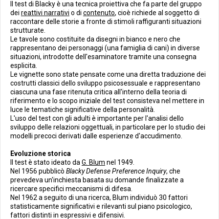
Il test di Blacky è una tecnica proiettiva che fa parte del gruppo
dei
reattivi narrativi
o di
contenuto
, cioè richiede al soggetto di
raccontare delle storie a fronte di stimoli raffiguranti situazioni
strutturate.
Le tavole sono costituite da disegni in bianco e nero che
rappresentano dei personaggi (una famiglia di cani) in diverse
situazioni, introdotte dell'esaminatore tramite una consegna
esplicita.
Le vignette sono state pensate come una diretta traduzione dei
costrutti classici dello sviluppo psicosessuale e rappresentano
ciascuna una fase ritenuta critica all'interno della teoria di
riferimento e lo scopo iniziale del test consisteva nel mettere in
luce le tematiche significative della personalità.
L'uso del test con gli adulti è importante per l'analisi dello
sviluppo delle relazioni oggettuali, in particolare per lo studio dei
modelli precoci derivati dalle esperienze d'accudimento.
Evoluzione storica
Il test è stato ideato da
G. Blum
nel 1949.
Nel 1956 pubblicò
Blacky Defense Preference Inquiry
, che
prevedeva un'inchiesta basata su domande finalizzate a
ricercare specifici meccanismi di difesa.
Nel 1962 a seguito di una ricerca, Blum individuò 30 fattori
statisticamente significativi e rilevanti sul piano psicologico,
fattori distinti in espressivi e difensivi.